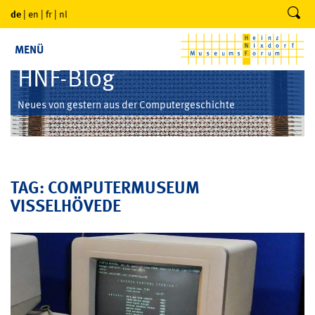
de
|
en
|
fr
|
nl
MENÜ
HNF-Blog
Neues von gestern aus der Computergeschichte
TAG: COMPUTERMUSEUM
VISSELHÖVEDE