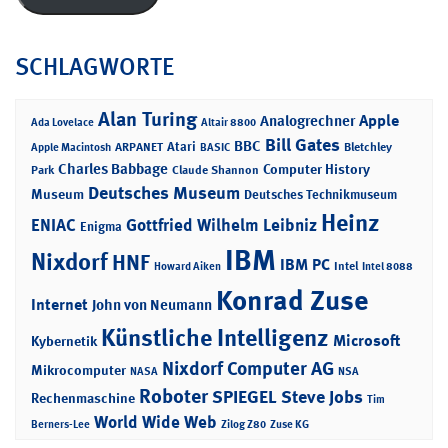
SCHLAGWORTE
Alan Turing
Apple
Analogrechner
Ada Lovelace
Altair 8800
Bill Gates
BBC
Atari
ARPANET
Bletchley
Apple Macintosh
BASIC
Charles Babbage
Computer History
Park
Claude Shannon
Deutsches Museum
Museum
Deutsches Technikmuseum
Heinz
ENIAC
Gottfried Wilhelm Leibniz
Enigma
IBM
Nixdorf
HNF
IBM PC
Intel
Howard Aiken
Intel 8088
Konrad Zuse
Internet
John von Neumann
Künstliche Intelligenz
Microsoft
Kybernetik
Nixdorf Computer AG
Mikrocomputer
NASA
NSA
Roboter
SPIEGEL
Steve Jobs
Rechenmaschine
Tim
World Wide Web
Berners-Lee
Zilog Z80
Zuse KG