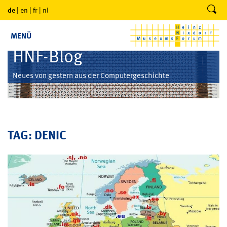
de
|
en
|
fr
|
nl
MENÜ
HNF-Blog
Neues von gestern aus der Computergeschichte
TAG: DENIC