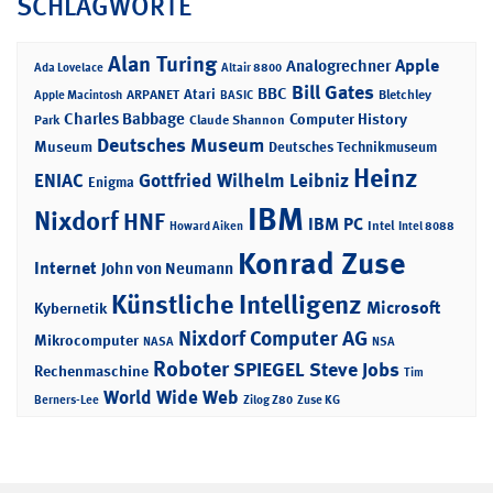
SCHLAGWORTE
Alan Turing
Apple
Analogrechner
Ada Lovelace
Altair 8800
Bill Gates
BBC
Atari
ARPANET
Bletchley
Apple Macintosh
BASIC
Charles Babbage
Computer History
Park
Claude Shannon
Deutsches Museum
Museum
Deutsches Technikmuseum
Heinz
ENIAC
Gottfried Wilhelm Leibniz
Enigma
IBM
Nixdorf
HNF
IBM PC
Intel
Howard Aiken
Intel 8088
Konrad Zuse
Internet
John von Neumann
Künstliche Intelligenz
Microsoft
Kybernetik
Nixdorf Computer AG
Mikrocomputer
NASA
NSA
Roboter
SPIEGEL
Steve Jobs
Rechenmaschine
Tim
World Wide Web
Berners-Lee
Zilog Z80
Zuse KG