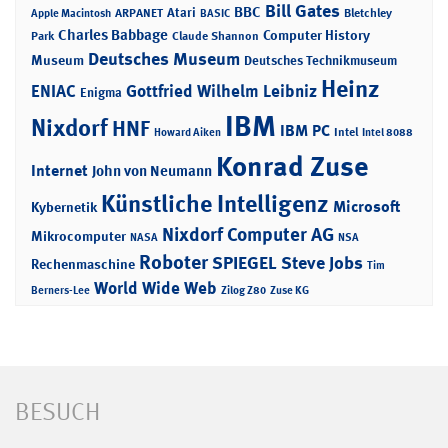
Bill Gates
BBC
Atari
ARPANET
Bletchley
Apple Macintosh
BASIC
Charles Babbage
Computer History
Park
Claude Shannon
Deutsches Museum
Museum
Deutsches Technikmuseum
Heinz
ENIAC
Gottfried Wilhelm Leibniz
Enigma
IBM
Nixdorf
HNF
IBM PC
Intel
Howard Aiken
Intel 8088
Konrad Zuse
Internet
John von Neumann
Künstliche Intelligenz
Microsoft
Kybernetik
Nixdorf Computer AG
Mikrocomputer
NASA
NSA
Roboter
SPIEGEL
Steve Jobs
Rechenmaschine
Tim
World Wide Web
Berners-Lee
Zilog Z80
Zuse KG
BESUCH