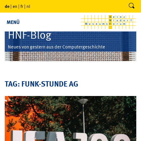
de
|
en
|
fr
|
nl
MENÜ
HNF-Blog
Neues von gestern aus der Computergeschichte
TAG: FUNK-STUNDE AG