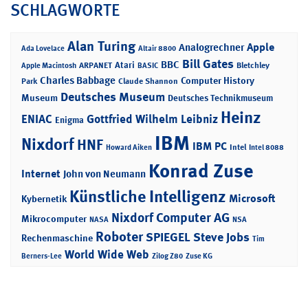
SCHLAGWORTE
Alan Turing
Apple
Analogrechner
Ada Lovelace
Altair 8800
Bill Gates
BBC
Atari
ARPANET
Bletchley
Apple Macintosh
BASIC
Charles Babbage
Computer History
Park
Claude Shannon
Deutsches Museum
Museum
Deutsches Technikmuseum
Heinz
ENIAC
Gottfried Wilhelm Leibniz
Enigma
IBM
Nixdorf
HNF
IBM PC
Intel
Howard Aiken
Intel 8088
Konrad Zuse
Internet
John von Neumann
Künstliche Intelligenz
Microsoft
Kybernetik
Nixdorf Computer AG
Mikrocomputer
NASA
NSA
Roboter
SPIEGEL
Steve Jobs
Rechenmaschine
Tim
World Wide Web
Berners-Lee
Zilog Z80
Zuse KG