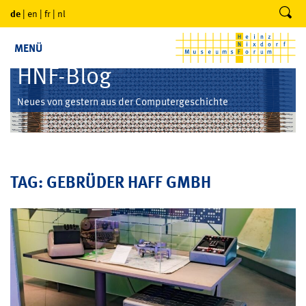
de
|
en
|
fr
|
nl
MENÜ
HNF-Blog
Neues von gestern aus der Computergeschichte
TAG: GEBRÜDER HAFF GMBH