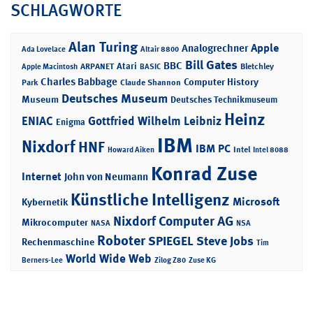
SCHLAGWORTE
Alan Turing
Apple
Analogrechner
Ada Lovelace
Altair 8800
Bill Gates
BBC
Atari
ARPANET
Bletchley
Apple Macintosh
BASIC
Charles Babbage
Computer History
Park
Claude Shannon
Deutsches Museum
Museum
Deutsches Technikmuseum
Heinz
ENIAC
Gottfried Wilhelm Leibniz
Enigma
IBM
Nixdorf
HNF
IBM PC
Intel
Howard Aiken
Intel 8088
Konrad Zuse
Internet
John von Neumann
Künstliche Intelligenz
Microsoft
Kybernetik
Nixdorf Computer AG
Mikrocomputer
NASA
NSA
Roboter
SPIEGEL
Steve Jobs
Rechenmaschine
Tim
World Wide Web
Berners-Lee
Zilog Z80
Zuse KG