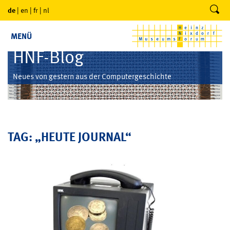
de
|
en
|
fr
|
nl
MENÜ
HNF-Blog
Neues von gestern aus der Computergeschichte
TAG: „HEUTE JOURNAL“