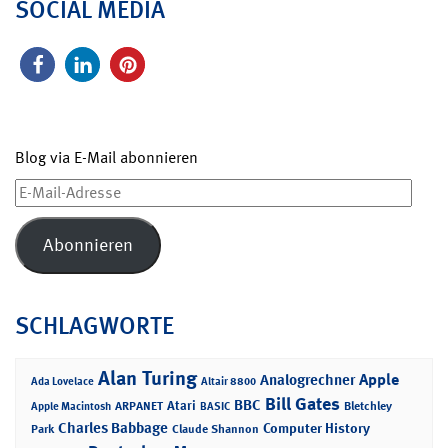
SOCIAL MEDIA
Blog via E-Mail abonnieren
E-
Mail-
Adresse
Abonnieren
SCHLAGWORTE
Alan Turing
Apple
Analogrechner
Ada Lovelace
Altair 8800
Bill Gates
BBC
Atari
ARPANET
Bletchley
Apple Macintosh
BASIC
Charles Babbage
Computer History
Park
Claude Shannon