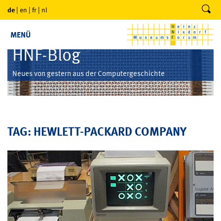
de
|
en
|
fr
|
nl
MENÜ
HNF-Blog
Neues von gestern aus der Computergeschichte
TAG: HEWLETT-PACKARD COMPANY