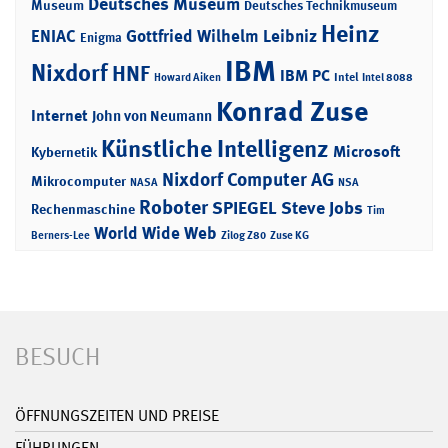
Deutsches Museum
Museum
Deutsches Technikmuseum
Heinz
ENIAC
Gottfried Wilhelm Leibniz
Enigma
IBM
Nixdorf
HNF
IBM PC
Intel
Howard Aiken
Intel 8088
Konrad Zuse
Internet
John von Neumann
Künstliche Intelligenz
Microsoft
Kybernetik
Nixdorf Computer AG
Mikrocomputer
NASA
NSA
Roboter
SPIEGEL
Steve Jobs
Rechenmaschine
Tim
World Wide Web
Berners-Lee
Zilog Z80
Zuse KG
BESUCH
ÖFFNUNGSZEITEN UND PREISE
FÜHRUNGEN