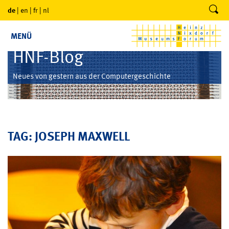
de
|
en
|
fr
|
nl
MENÜ
HNF-Blog
Neues von gestern aus der Computergeschichte
TAG: JOSEPH MAXWELL