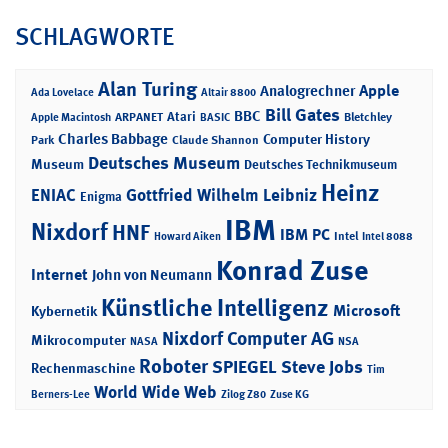
SCHLAGWORTE
Alan Turing
Apple
Analogrechner
Ada Lovelace
Altair 8800
Bill Gates
BBC
Atari
ARPANET
Bletchley
Apple Macintosh
BASIC
Charles Babbage
Computer History
Park
Claude Shannon
Deutsches Museum
Museum
Deutsches Technikmuseum
Heinz
ENIAC
Gottfried Wilhelm Leibniz
Enigma
IBM
Nixdorf
HNF
IBM PC
Intel
Howard Aiken
Intel 8088
Konrad Zuse
Internet
John von Neumann
Künstliche Intelligenz
Microsoft
Kybernetik
Nixdorf Computer AG
Mikrocomputer
NASA
NSA
Roboter
SPIEGEL
Steve Jobs
Rechenmaschine
Tim
World Wide Web
Berners-Lee
Zilog Z80
Zuse KG