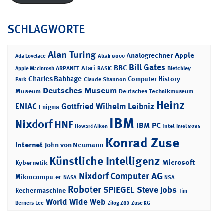
SCHLAGWORTE
Alan Turing
Apple
Analogrechner
Ada Lovelace
Altair 8800
Bill Gates
BBC
Atari
ARPANET
Bletchley
Apple Macintosh
BASIC
Charles Babbage
Computer History
Park
Claude Shannon
Deutsches Museum
Museum
Deutsches Technikmuseum
Heinz
ENIAC
Gottfried Wilhelm Leibniz
Enigma
IBM
Nixdorf
HNF
IBM PC
Intel
Howard Aiken
Intel 8088
Konrad Zuse
Internet
John von Neumann
Künstliche Intelligenz
Microsoft
Kybernetik
Nixdorf Computer AG
Mikrocomputer
NASA
NSA
Roboter
SPIEGEL
Steve Jobs
Rechenmaschine
Tim
World Wide Web
Berners-Lee
Zilog Z80
Zuse KG