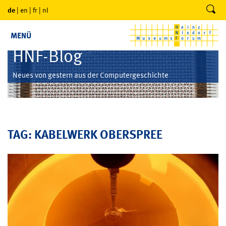
de
|
en
|
fr
|
nl
MENÜ
HNF-Blog
Neues von gestern aus der Computergeschichte
TAG: KABELWERK OBERSPREE