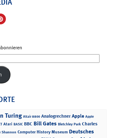
EDIA
 abonnieren
n
ORTE
n Turing
Apple
Analogrechner
Altair 8800
Apple
Bill Gates
BBC
Charles
Atari
T
Bletchley Park
BASIC
Deutsches
Computer History Museum
e Shannon