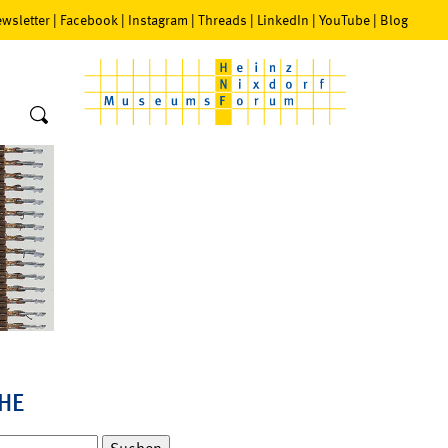
wsletter
|
Facebook
|
Instagram
|
Threads
|
LinkedIn
|
YouTube
|
Blog
HE