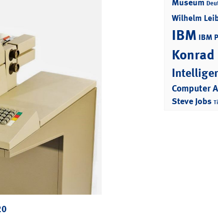
Museum
Deu
Wilhelm Lei
IBM
IBM 
Konrad
Intellige
Computer 
Steve Jobs
T
20