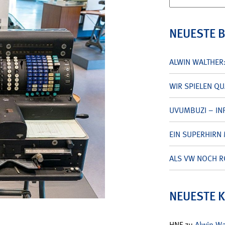
nach:
NEUESTE 
ALWIN WALTHER
WIR SPIELEN Q
UVUMBUZI – INF
EIN SUPERHIRN 
ALS VW NOCH R
NEUESTE 
HNF
zu
Alwin W