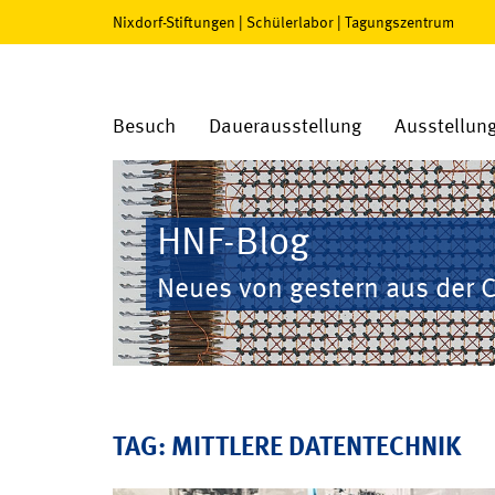
Nixdorf-Stiftungen
|
Schülerlabor
|
Tagungszentrum
Besuch
Dauerausstellung
Ausstellun
HNF-Blog
Neues von gestern aus der 
TAG: MITTLERE DATENTECHNIK