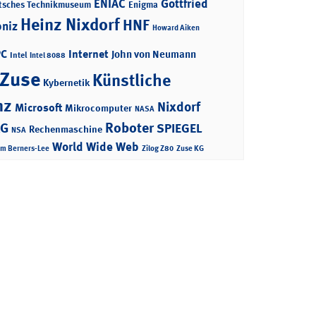
ENIAC
Gottfried
tsches Technikmuseum
Enigma
Heinz Nixdorf
HNF
bniz
Howard Aiken
PC
Internet
John von Neumann
Intel
Intel 8088
 Zuse
Künstliche
Kybernetik
nz
Nixdorf
Microsoft
Mikrocomputer
NASA
Roboter
AG
SPIEGEL
Rechenmaschine
NSA
World Wide Web
im Berners-Lee
Zilog Z80
Zuse KG