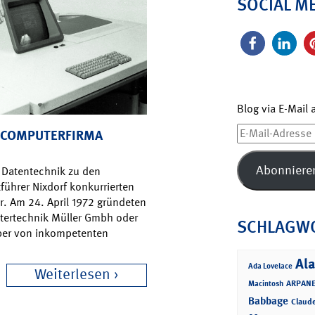
SOCIAL M
Blog via E-Mail
E-
R COMPUTERFIRMA
Mail-
Adresse
Abonniere
n Datentechnik zu den
hrer Nixdorf konkurrierten
er. Am 24. April 1972 gründeten
utertechnik Müller Gmbh oder
SCHLAGW
aber von inkompetenten
Ala
Ada Lovelace
Weiterlesen
ARPANE
Macintosh
Babbage
Claud