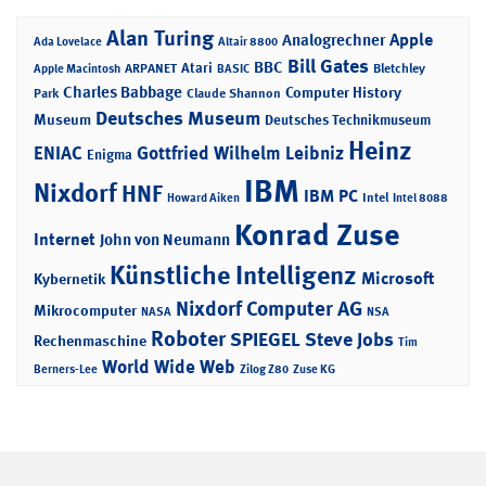
Alan Turing
Apple
Analogrechner
Ada Lovelace
Altair 8800
Bill Gates
BBC
Atari
ARPANET
Bletchley
Apple Macintosh
BASIC
Charles Babbage
Computer History
Park
Claude Shannon
Deutsches Museum
Museum
Deutsches Technikmuseum
Heinz
ENIAC
Gottfried Wilhelm Leibniz
Enigma
IBM
Nixdorf
HNF
IBM PC
Intel
Howard Aiken
Intel 8088
Konrad Zuse
Internet
John von Neumann
Künstliche Intelligenz
Microsoft
Kybernetik
Nixdorf Computer AG
Mikrocomputer
NASA
NSA
Roboter
SPIEGEL
Steve Jobs
Rechenmaschine
Tim
World Wide Web
Berners-Lee
Zilog Z80
Zuse KG