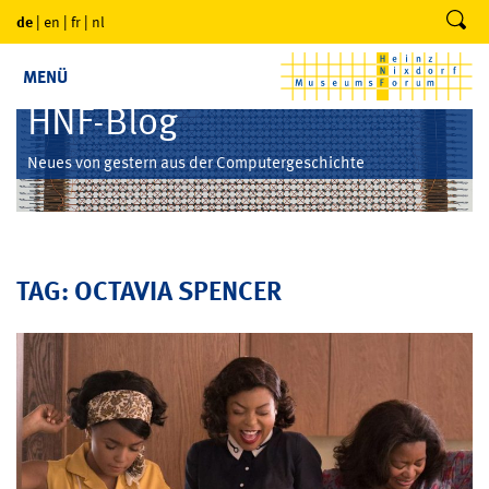
de
|
en
|
fr
|
nl
MENÜ
HNF-Blog
Neues von gestern aus der Computergeschichte
TAG: OCTAVIA SPENCER