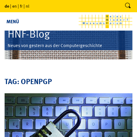
de
|
en
|
fr
|
nl
MENÜ
HNF-Blog
Neues von gestern aus der Computergeschichte
TAG: OPENPGP