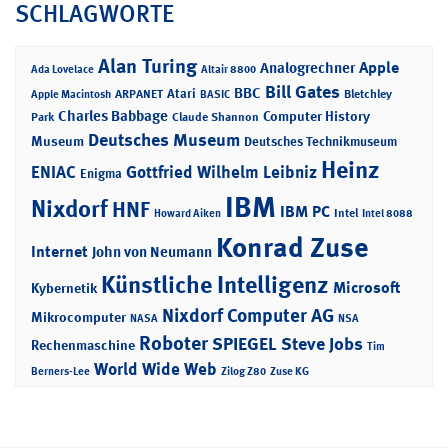
SCHLAGWORTE
Alan Turing
Apple
Analogrechner
Ada Lovelace
Altair 8800
Bill Gates
BBC
Atari
ARPANET
Bletchley
Apple Macintosh
BASIC
Charles Babbage
Computer History
Park
Claude Shannon
Deutsches Museum
Museum
Deutsches Technikmuseum
Heinz
ENIAC
Gottfried Wilhelm Leibniz
Enigma
IBM
Nixdorf
HNF
IBM PC
Intel
Howard Aiken
Intel 8088
Konrad Zuse
Internet
John von Neumann
Künstliche Intelligenz
Microsoft
Kybernetik
Nixdorf Computer AG
Mikrocomputer
NASA
NSA
Roboter
SPIEGEL
Steve Jobs
Rechenmaschine
Tim
World Wide Web
Berners-Lee
Zilog Z80
Zuse KG