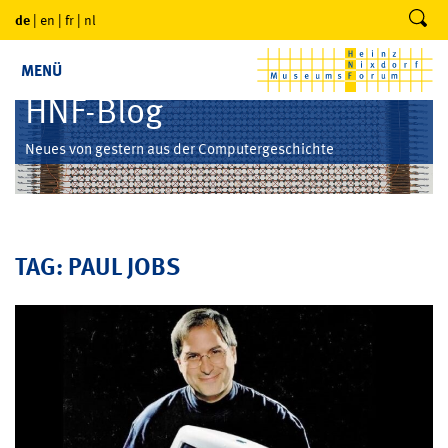
de
|
en
|
fr
|
nl
MENÜ
HNF-Blog
Neues von gestern aus der Computergeschichte
TAG: PAUL JOBS