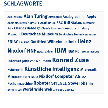
SCHLAGWORTE
Alan Turing
Apple
Analogrechner
Ada Lovelace
Altair 8800
Bill Gates
BBC
Atari
ARPANET
Bletchley
Apple Macintosh
BASIC
Charles Babbage
Computer History
Park
Claude Shannon
Deutsches Museum
Museum
Deutsches Technikmuseum
Heinz
ENIAC
Gottfried Wilhelm Leibniz
Enigma
IBM
Nixdorf
HNF
IBM PC
Intel
Howard Aiken
Intel 8088
Konrad Zuse
Internet
John von Neumann
Künstliche Intelligenz
Microsoft
Kybernetik
Nixdorf Computer AG
Mikrocomputer
NASA
NSA
Roboter
SPIEGEL
Steve Jobs
Rechenmaschine
Tim
World Wide Web
Berners-Lee
Zilog Z80
Zuse KG