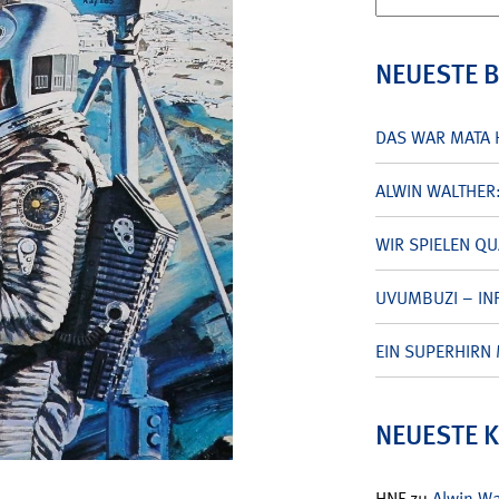
nach:
NEUESTE 
DAS WAR MATA 
ALWIN WALTHER
WIR SPIELEN Q
UVUMBUZI – INF
EIN SUPERHIRN 
NEUESTE 
HNF
zu
Alwin W