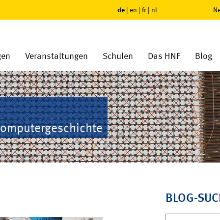
de
|
en
|
fr
|
nl
Ne
gen
Veranstaltungen
Schulen
Das HNF
Blog
Computergeschichte
BLOG-SUC
Suchen