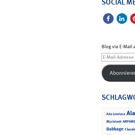
SOCIAL M
Blog via E-Mail
E-
Mail-
Adresse
Abonniere
SCHLAGW
Ala
Ada Lovelace
ARPANE
Macintosh
Babbage
Claud