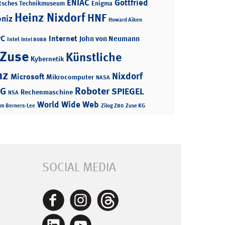
ENIAC
Gottfried
tsches Technikmuseum
Enigma
Heinz Nixdorf
HNF
bniz
Howard Aiken
PC
Internet
John von Neumann
Intel
Intel 8088
 Zuse
Künstliche
Kybernetik
nz
Nixdorf
Microsoft
Mikrocomputer
NASA
Roboter
AG
SPIEGEL
Rechenmaschine
NSA
World Wide Web
im Berners-Lee
Zilog Z80
Zuse KG
SOCIAL MEDIA