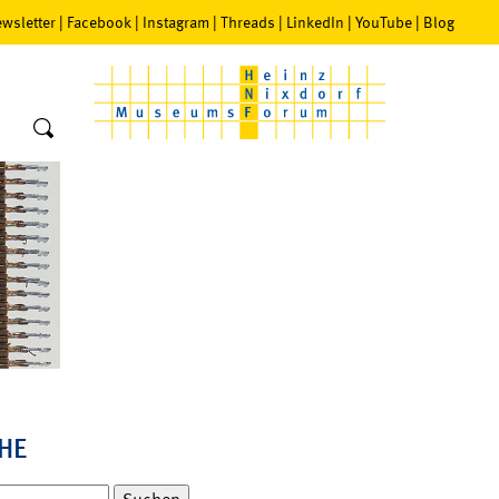
wsletter
|
Facebook
|
Instagram
|
Threads
|
LinkedIn
|
YouTube
|
Blog
HE