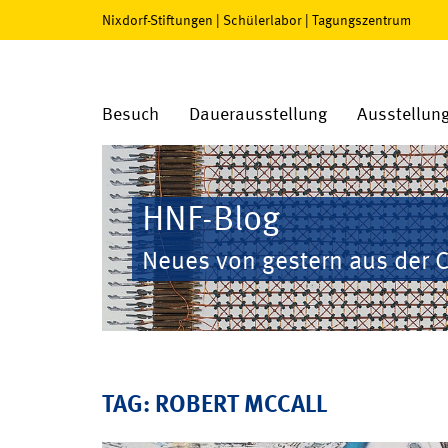
Nixdorf-Stiftungen
|
Schülerlabor
|
Tagungszentrum
Besuch
Dauerausstellung
Ausstellun
HNF-Blog
Neues von gestern aus der 
TAG: ROBERT MCCALL