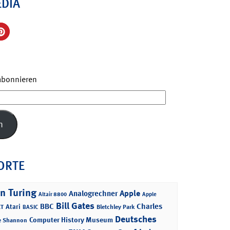
EDIA
 abonnieren
n
ORTE
n Turing
Apple
Analogrechner
Altair 8800
Apple
Bill Gates
BBC
Charles
Atari
T
Bletchley Park
BASIC
Deutsches
Computer History Museum
e Shannon