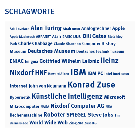
SCHLAGWORTE
Alan Turing
Apple
Analogrechner
Ada Lovelace
Altair 8800
Bill Gates
BBC
Atari
ARPANET
Bletchley
Apple Macintosh
BASIC
Charles Babbage
Computer History
Park
Claude Shannon
Deutsches Museum
Museum
Deutsches Technikmuseum
Heinz
ENIAC
Gottfried Wilhelm Leibniz
Enigma
IBM
Nixdorf
HNF
IBM PC
Intel
Howard Aiken
Intel 8088
Konrad Zuse
Internet
John von Neumann
Künstliche Intelligenz
Microsoft
Kybernetik
Nixdorf Computer AG
Mikrocomputer
NASA
NSA
Roboter
SPIEGEL
Steve Jobs
Rechenmaschine
Tim
World Wide Web
Berners-Lee
Zilog Z80
Zuse KG