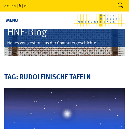
de
|
en
|
fr
|
nl
MENÜ
HNF-Blog
Neues von gestern aus der Computergeschichte
TAG: RUDOLFINISCHE TAFELN