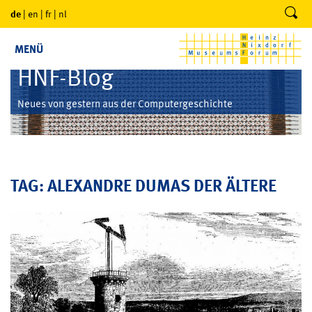
de
|
en
|
fr
|
nl
MENÜ
HNF-Blog
Neues von gestern aus der Computergeschichte
TAG: ALEXANDRE DUMAS DER ÄLTERE