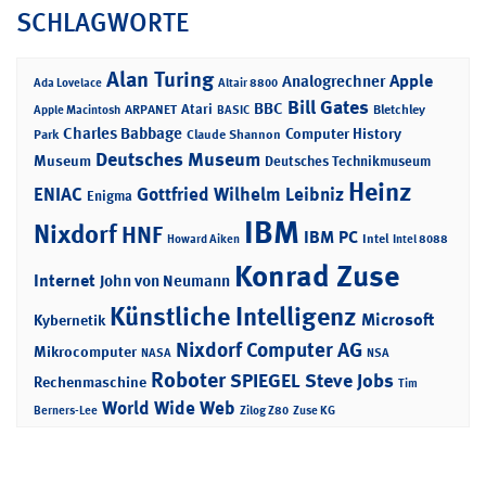
SCHLAGWORTE
Alan Turing
Apple
Analogrechner
Ada Lovelace
Altair 8800
Bill Gates
BBC
Atari
ARPANET
Bletchley
Apple Macintosh
BASIC
Charles Babbage
Computer History
Park
Claude Shannon
Deutsches Museum
Museum
Deutsches Technikmuseum
Heinz
ENIAC
Gottfried Wilhelm Leibniz
Enigma
IBM
Nixdorf
HNF
IBM PC
Intel
Howard Aiken
Intel 8088
Konrad Zuse
Internet
John von Neumann
Künstliche Intelligenz
Microsoft
Kybernetik
Nixdorf Computer AG
Mikrocomputer
NASA
NSA
Roboter
SPIEGEL
Steve Jobs
Rechenmaschine
Tim
World Wide Web
Berners-Lee
Zilog Z80
Zuse KG