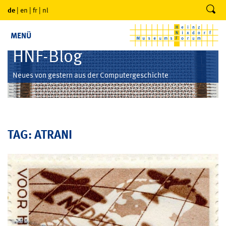
de
|
en
|
fr
|
nl
MENÜ
HNF-Blog
Neues von gestern aus der Computergeschichte
TAG: ATRANI