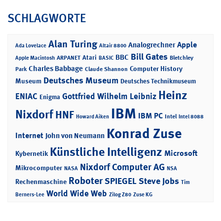
SCHLAGWORTE
Alan Turing
Apple
Analogrechner
Ada Lovelace
Altair 8800
Bill Gates
BBC
Atari
ARPANET
Bletchley
Apple Macintosh
BASIC
Charles Babbage
Computer History
Park
Claude Shannon
Deutsches Museum
Museum
Deutsches Technikmuseum
Heinz
ENIAC
Gottfried Wilhelm Leibniz
Enigma
IBM
Nixdorf
HNF
IBM PC
Intel
Howard Aiken
Intel 8088
Konrad Zuse
Internet
John von Neumann
Künstliche Intelligenz
Microsoft
Kybernetik
Nixdorf Computer AG
Mikrocomputer
NASA
NSA
Roboter
SPIEGEL
Steve Jobs
Rechenmaschine
Tim
World Wide Web
Berners-Lee
Zilog Z80
Zuse KG