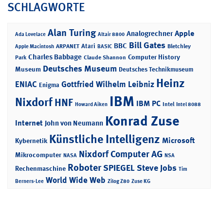
SCHLAGWORTE
Alan Turing
Apple
Analogrechner
Ada Lovelace
Altair 8800
Bill Gates
BBC
Atari
ARPANET
Bletchley
Apple Macintosh
BASIC
Charles Babbage
Computer History
Park
Claude Shannon
Deutsches Museum
Museum
Deutsches Technikmuseum
Heinz
ENIAC
Gottfried Wilhelm Leibniz
Enigma
IBM
Nixdorf
HNF
IBM PC
Intel
Howard Aiken
Intel 8088
Konrad Zuse
Internet
John von Neumann
Künstliche Intelligenz
Microsoft
Kybernetik
Nixdorf Computer AG
Mikrocomputer
NASA
NSA
Roboter
SPIEGEL
Steve Jobs
Rechenmaschine
Tim
World Wide Web
Berners-Lee
Zilog Z80
Zuse KG