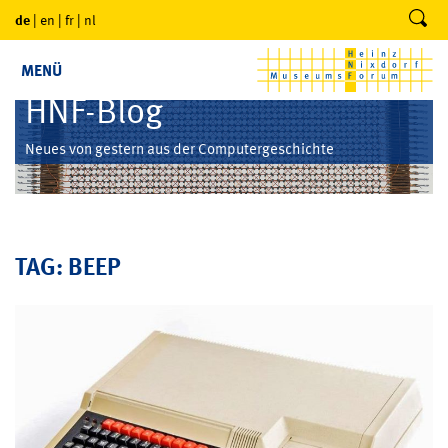
de
|
en
|
fr
|
nl
MENÜ
HNF-Blog
Neues von gestern aus der Computergeschichte
TAG: BEEP