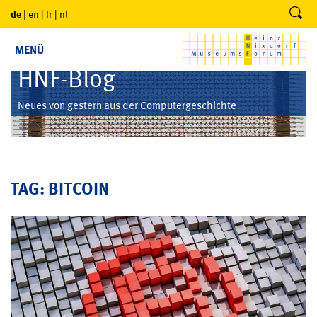
de
|
en
|
fr
|
nl
MENÜ
HNF-Blog
Neues von gestern aus der Computergeschichte
TAG: BITCOIN