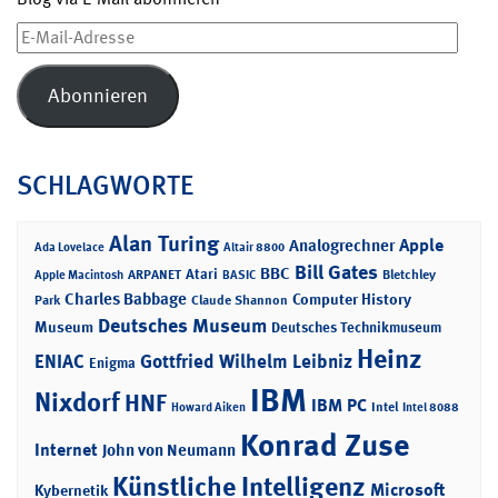
E-
Mail-
Adresse
Abonnieren
SCHLAGWORTE
Alan Turing
Apple
Analogrechner
Ada Lovelace
Altair 8800
Bill Gates
BBC
Atari
ARPANET
Bletchley
Apple Macintosh
BASIC
Charles Babbage
Computer History
Park
Claude Shannon
Deutsches Museum
Museum
Deutsches Technikmuseum
Heinz
ENIAC
Gottfried Wilhelm Leibniz
Enigma
IBM
Nixdorf
HNF
IBM PC
Intel
Howard Aiken
Intel 8088
Konrad Zuse
Internet
John von Neumann
Künstliche Intelligenz
Microsoft
Kybernetik