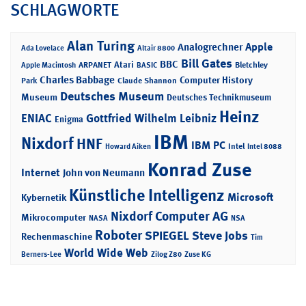
SCHLAGWORTE
Alan Turing
Apple
Analogrechner
Ada Lovelace
Altair 8800
Bill Gates
BBC
Atari
ARPANET
Bletchley
Apple Macintosh
BASIC
Charles Babbage
Computer History
Park
Claude Shannon
Deutsches Museum
Museum
Deutsches Technikmuseum
Heinz
ENIAC
Gottfried Wilhelm Leibniz
Enigma
IBM
Nixdorf
HNF
IBM PC
Intel
Howard Aiken
Intel 8088
Konrad Zuse
Internet
John von Neumann
Künstliche Intelligenz
Microsoft
Kybernetik
Nixdorf Computer AG
Mikrocomputer
NASA
NSA
Roboter
SPIEGEL
Steve Jobs
Rechenmaschine
Tim
World Wide Web
Berners-Lee
Zilog Z80
Zuse KG