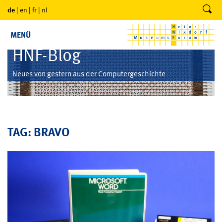
de
|
en
|
fr
|
nl
MENÜ
HNF-Blog
Neues von gestern aus der Computergeschichte
TAG: BRAVO