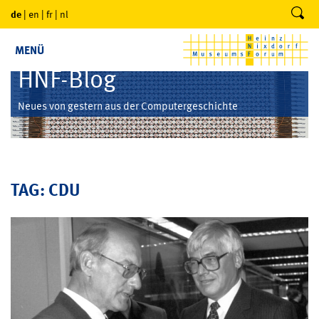
de
|
en
|
fr
|
nl
MENÜ
HNF-Blog
Neues von gestern aus der Computergeschichte
TAG: CDU