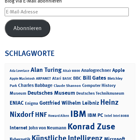
Blog via E-Mail abonnieren
E-
Mail-
Adresse
Abonnieren
SCHLAGWORTE
Alan Turing
Apple
Analogrechner
Ada Lovelace
Altair 8800
Bill Gates
BBC
Atari
ARPANET
Bletchley
Apple Macintosh
BASIC
Charles Babbage
Computer History
Park
Claude Shannon
Deutsches Museum
Museum
Deutsches Technikmuseum
Heinz
ENIAC
Gottfried Wilhelm Leibniz
Enigma
IBM
Nixdorf
HNF
IBM PC
Intel
Howard Aiken
Intel 8088
Konrad Zuse
Internet
John von Neumann
Künstliche Intelligenz
Microsoft
Kybernetik