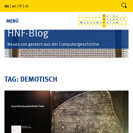
de
|
en
|
fr
|
nl
MENÜ
HNF-Blog
Neues von gestern aus der Computergeschichte
TAG: DEMOTISCH