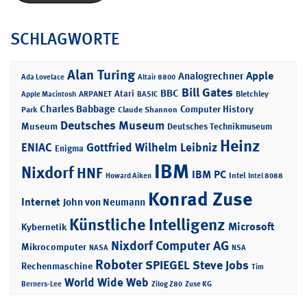
SCHLAGWORTE
Alan Turing
Apple
Analogrechner
Ada Lovelace
Altair 8800
Bill Gates
BBC
Atari
ARPANET
Bletchley
Apple Macintosh
BASIC
Charles Babbage
Computer History
Park
Claude Shannon
Deutsches Museum
Museum
Deutsches Technikmuseum
Heinz
ENIAC
Gottfried Wilhelm Leibniz
Enigma
IBM
Nixdorf
HNF
IBM PC
Intel
Howard Aiken
Intel 8088
Konrad Zuse
Internet
John von Neumann
Künstliche Intelligenz
Microsoft
Kybernetik
Nixdorf Computer AG
Mikrocomputer
NASA
NSA
Roboter
SPIEGEL
Steve Jobs
Rechenmaschine
Tim
World Wide Web
Berners-Lee
Zilog Z80
Zuse KG