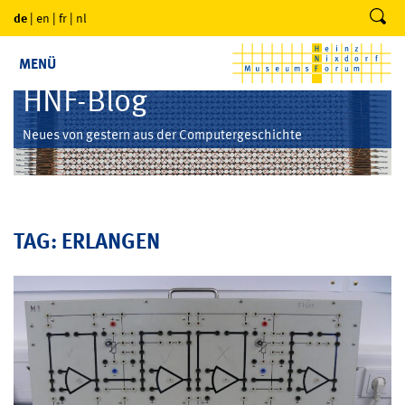
de
|
en
|
fr
|
nl
MENÜ
HNF-Blog
Neues von gestern aus der Computergeschichte
TAG: ERLANGEN