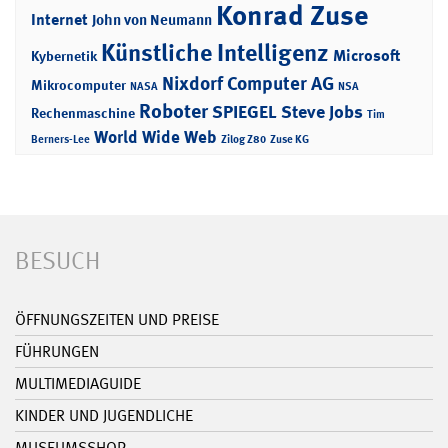
Konrad Zuse
Internet
John von Neumann
Künstliche Intelligenz
Microsoft
Kybernetik
Nixdorf Computer AG
Mikrocomputer
NASA
NSA
Roboter
SPIEGEL
Steve Jobs
Rechenmaschine
Tim
World Wide Web
Berners-Lee
Zilog Z80
Zuse KG
BESUCH
ÖFFNUNGSZEITEN UND PREISE
FÜHRUNGEN
MULTIMEDIAGUIDE
KINDER UND JUGENDLICHE
MUSEUMSSHOP