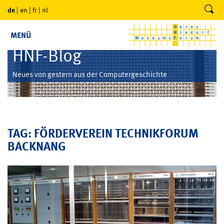
de
|
en
|
fr
|
nl
MENÜ
HNF-Blog
Neues von gestern aus der Computergeschichte
TAG: FÖRDERVEREIN TECHNIKFORUM
BACKNANG