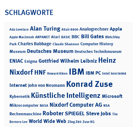
SCHLAGWORTE
Alan Turing
Apple
Analogrechner
Ada Lovelace
Altair 8800
Bill Gates
BBC
Atari
ARPANET
Bletchley
Apple Macintosh
BASIC
Charles Babbage
Computer History
Park
Claude Shannon
Deutsches Museum
Museum
Deutsches Technikmuseum
Heinz
ENIAC
Gottfried Wilhelm Leibniz
Enigma
IBM
Nixdorf
HNF
IBM PC
Intel
Howard Aiken
Intel 8088
Konrad Zuse
Internet
John von Neumann
Künstliche Intelligenz
Microsoft
Kybernetik
Nixdorf Computer AG
Mikrocomputer
NASA
NSA
Roboter
SPIEGEL
Steve Jobs
Rechenmaschine
Tim
World Wide Web
Berners-Lee
Zilog Z80
Zuse KG