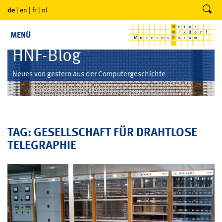
de
|
en
|
fr
|
nl
MENÜ
HNF-Blog
Neues von gestern aus der Computergeschichte
TAG: GESELLSCHAFT FÜR DRAHTLOSE
TELEGRAPHIE