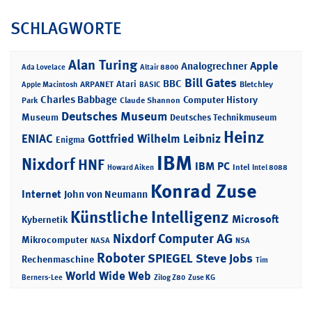
SCHLAGWORTE
Alan Turing
Apple
Analogrechner
Ada Lovelace
Altair 8800
Bill Gates
BBC
Atari
ARPANET
Bletchley
Apple Macintosh
BASIC
Charles Babbage
Computer History
Park
Claude Shannon
Deutsches Museum
Museum
Deutsches Technikmuseum
Heinz
ENIAC
Gottfried Wilhelm Leibniz
Enigma
IBM
Nixdorf
HNF
IBM PC
Intel
Howard Aiken
Intel 8088
Konrad Zuse
Internet
John von Neumann
Künstliche Intelligenz
Microsoft
Kybernetik
Nixdorf Computer AG
Mikrocomputer
NASA
NSA
Roboter
SPIEGEL
Steve Jobs
Rechenmaschine
Tim
World Wide Web
Berners-Lee
Zilog Z80
Zuse KG