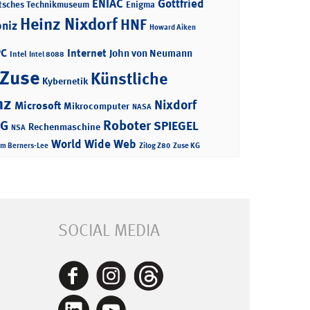
ENIAC
Gottfried
tsches Technikmuseum
Enigma
Heinz Nixdorf
HNF
bniz
Howard Aiken
PC
Internet
John von Neumann
Intel
Intel 8088
 Zuse
Künstliche
Kybernetik
nz
Nixdorf
Microsoft
Mikrocomputer
NASA
Roboter
AG
SPIEGEL
Rechenmaschine
NSA
World Wide Web
im Berners-Lee
Zilog Z80
Zuse KG
SOCIAL MEDIA