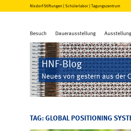
Nixdorf-Stiftungen
|
Schülerlabor
|
Tagungszentrum
Besuch
Dauerausstellung
Ausstellun
HNF-Blog
Neues von gestern aus der 
TAG: GLOBAL POSITIONING SYS