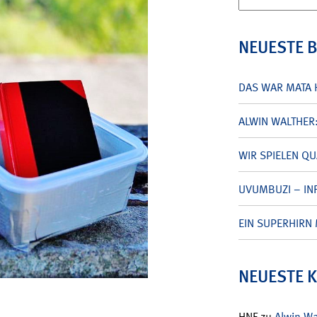
nach:
NEUESTE 
DAS WAR MATA 
ALWIN WALTHER
WIR SPIELEN Q
UVUMBUZI – INF
EIN SUPERHIRN 
NEUESTE 
HNF
zu
Alwin W