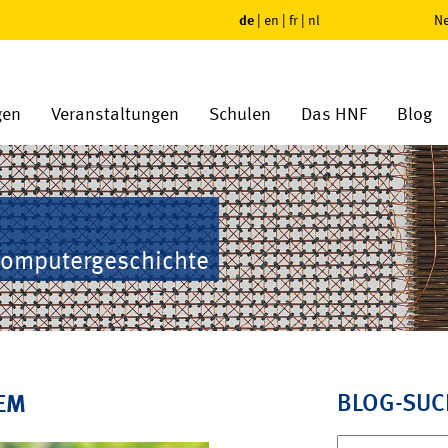
de
|
en
|
fr
|
nl
Ne
gen
Veranstaltungen
Schulen
Das HNF
Blog
Computergeschichte
BLOG-SUC
TEM
Suchen