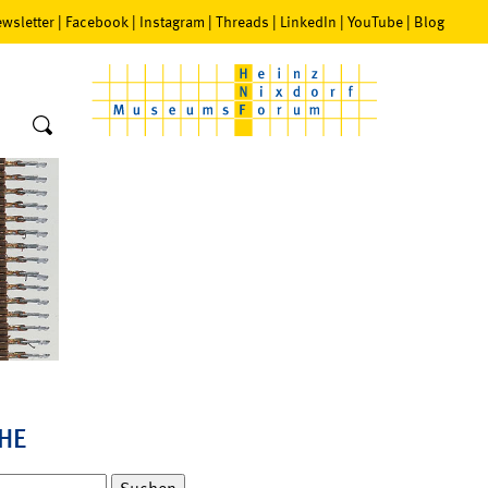
wsletter
|
Facebook
|
Instagram
|
Threads
|
LinkedIn
|
YouTube
|
Blog
HE