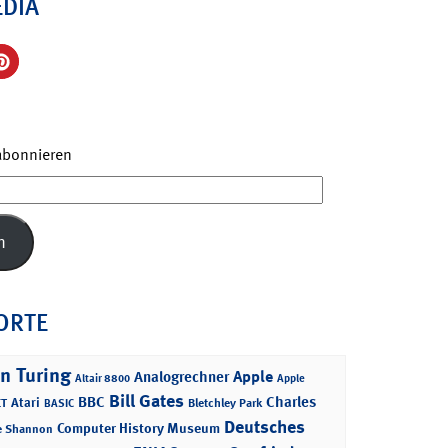
EDIA
 abonnieren
n
ORTE
n Turing
Apple
Analogrechner
Altair 8800
Apple
Bill Gates
BBC
Charles
Atari
T
Bletchley Park
BASIC
Deutsches
Computer History Museum
e Shannon