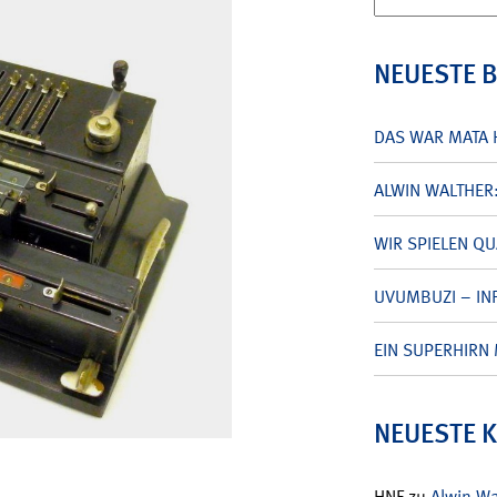
nach:
NEUESTE 
DAS WAR MATA 
ALWIN WALTHER
WIR SPIELEN Q
UVUMBUZI – INF
EIN SUPERHIRN 
NEUESTE 
HNF
zu
Alwin W