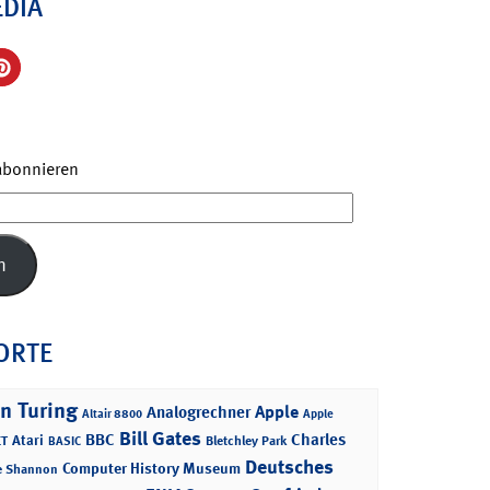
EDIA
 abonnieren
n
ORTE
n Turing
Apple
Analogrechner
Altair 8800
Apple
Bill Gates
BBC
Charles
Atari
T
Bletchley Park
BASIC
Deutsches
Computer History Museum
e Shannon