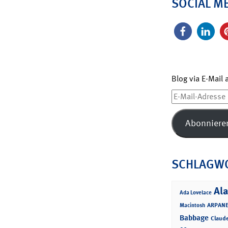
SOCIAL M
Blog via E-Mail
E-
Mail-
Adresse
Abonniere
SCHLAGW
Ala
Ada Lovelace
ARPANE
Macintosh
Babbage
Claud