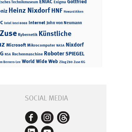
ENIAC
Gottfried
tsches Technikmuseum
Enigma
Heinz Nixdorf
HNF
bniz
Howard Aiken
PC
Internet
John von Neumann
Intel
Intel 8088
 Zuse
Künstliche
Kybernetik
nz
Nixdorf
Microsoft
Mikrocomputer
NASA
Roboter
AG
SPIEGEL
Rechenmaschine
NSA
World Wide Web
im Berners-Lee
Zilog Z80
Zuse KG
SOCIAL MEDIA