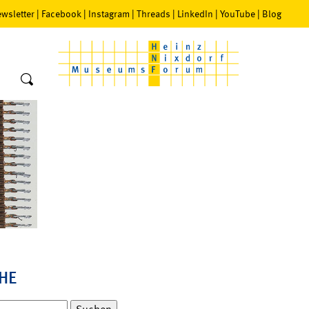
wsletter
|
Facebook
|
Instagram
|
Threads
|
LinkedIn
|
YouTube
|
Blog
HE