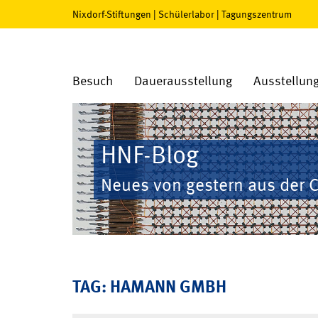
Nixdorf-Stiftungen
|
Schülerlabor
|
Tagungszentrum
Besuch
Dauerausstellung
Ausstellun
HNF-Blog
Neues von gestern aus der 
TAG: HAMANN GMBH