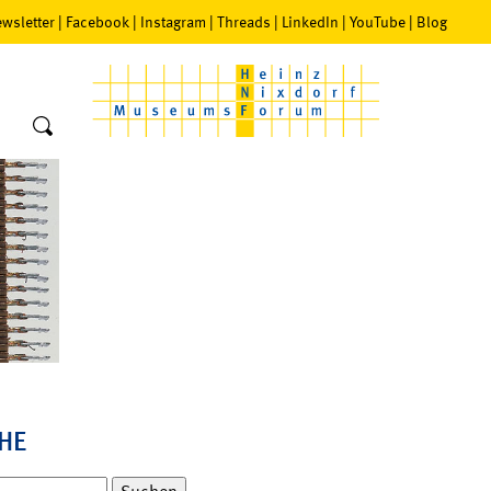
wsletter
|
Facebook
|
Instagram
|
Threads
|
LinkedIn
|
YouTube
|
Blog
HE