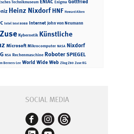
ENIAC
Gottfried
tsches Technikmuseum
Enigma
Heinz Nixdorf
HNF
bniz
Howard Aiken
PC
Internet
John von Neumann
Intel
Intel 8088
 Zuse
Künstliche
Kybernetik
nz
Nixdorf
Microsoft
Mikrocomputer
NASA
Roboter
AG
SPIEGEL
Rechenmaschine
NSA
World Wide Web
im Berners-Lee
Zilog Z80
Zuse KG
SOCIAL MEDIA