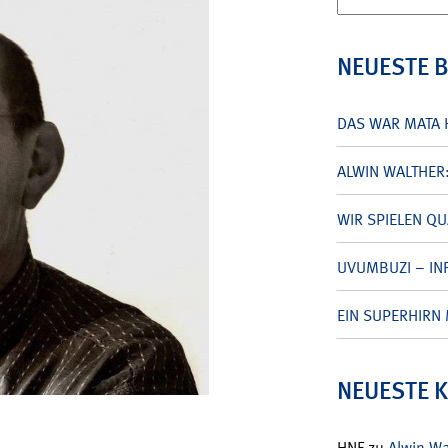
nach:
NEUESTE 
DAS WAR MATA 
ALWIN WALTHER
WIR SPIELEN Q
UVUMBUZI – INF
EIN SUPERHIRN 
NEUESTE 
HNF
zu
Alwin W