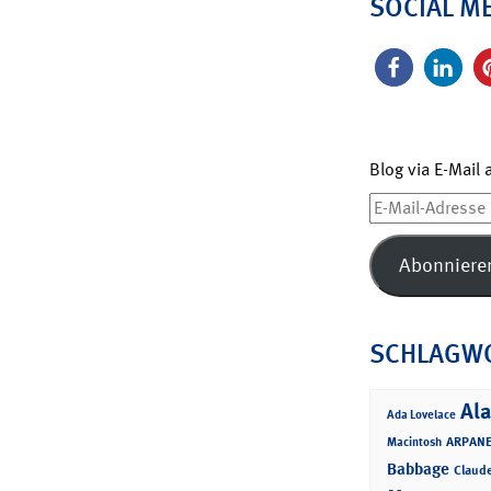
SOCIAL M
Blog via E-Mail
E-
Mail-
Adresse
Abonniere
SCHLAGW
Ala
Ada Lovelace
ARPANE
Macintosh
Babbage
Claud