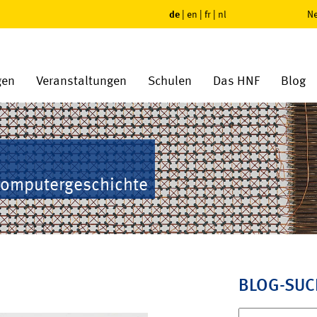
de
|
en
|
fr
|
nl
Ne
gen
Veranstaltungen
Schulen
Das HNF
Blog
Computergeschichte
BLOG-SUC
Suchen