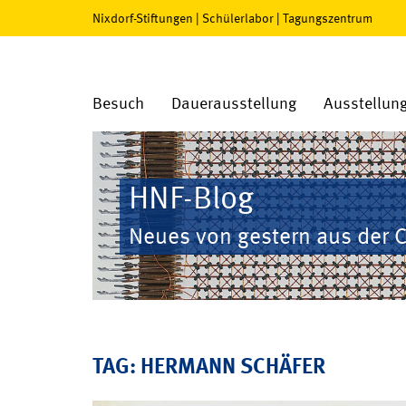
Nixdorf-Stiftungen
|
Schülerlabor
|
Tagungszentrum
Besuch
Dauerausstellung
Ausstellun
HNF-Blog
Neues von gestern aus der 
TAG: HERMANN SCHÄFER