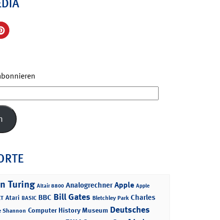
EDIA
 abonnieren
n
ORTE
n Turing
Apple
Analogrechner
Altair 8800
Apple
Bill Gates
BBC
Charles
Atari
T
Bletchley Park
BASIC
Deutsches
Computer History Museum
e Shannon