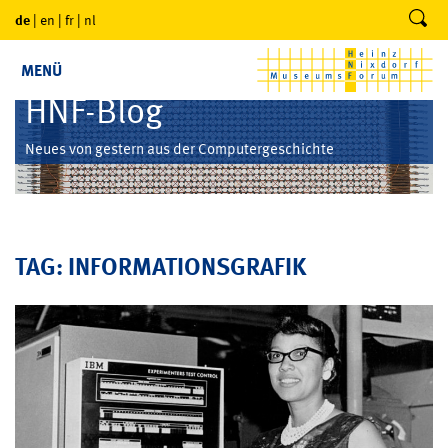
de
|
en
|
fr
|
nl
MENÜ
HNF-Blog
Neues von gestern aus der Computergeschichte
TAG: INFORMATIONSGRAFIK