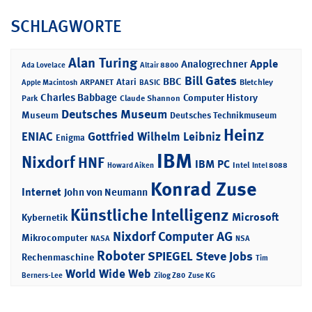
SCHLAGWORTE
Alan Turing
Apple
Analogrechner
Ada Lovelace
Altair 8800
Bill Gates
BBC
Atari
ARPANET
Bletchley
Apple Macintosh
BASIC
Charles Babbage
Computer History
Park
Claude Shannon
Deutsches Museum
Museum
Deutsches Technikmuseum
Heinz
ENIAC
Gottfried Wilhelm Leibniz
Enigma
IBM
Nixdorf
HNF
IBM PC
Intel
Howard Aiken
Intel 8088
Konrad Zuse
Internet
John von Neumann
Künstliche Intelligenz
Microsoft
Kybernetik
Nixdorf Computer AG
Mikrocomputer
NASA
NSA
Roboter
SPIEGEL
Steve Jobs
Rechenmaschine
Tim
World Wide Web
Berners-Lee
Zilog Z80
Zuse KG