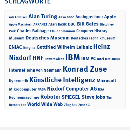
SCHLAGWORTE
Alan Turing
Apple
Analogrechner
Ada Lovelace
Altair 8800
Bill Gates
BBC
Atari
ARPANET
Bletchley
Apple Macintosh
BASIC
Charles Babbage
Computer History
Park
Claude Shannon
Deutsches Museum
Museum
Deutsches Technikmuseum
Heinz
ENIAC
Gottfried Wilhelm Leibniz
Enigma
IBM
Nixdorf
HNF
IBM PC
Intel
Howard Aiken
Intel 8088
Konrad Zuse
Internet
John von Neumann
Künstliche Intelligenz
Microsoft
Kybernetik
Nixdorf Computer AG
Mikrocomputer
NASA
NSA
Roboter
SPIEGEL
Steve Jobs
Rechenmaschine
Tim
World Wide Web
Berners-Lee
Zilog Z80
Zuse KG