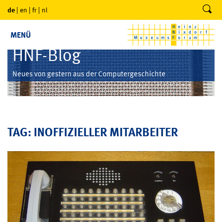
de
|
en
|
fr
|
nl
MENÜ
HNF-Blog
Neues von gestern aus der Computergeschichte
TAG: INOFFIZIELLER MITARBEITER