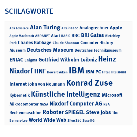
SCHLAGWORTE
Alan Turing
Apple
Analogrechner
Ada Lovelace
Altair 8800
Bill Gates
BBC
Atari
ARPANET
Bletchley
Apple Macintosh
BASIC
Charles Babbage
Computer History
Park
Claude Shannon
Deutsches Museum
Museum
Deutsches Technikmuseum
Heinz
ENIAC
Gottfried Wilhelm Leibniz
Enigma
IBM
Nixdorf
HNF
IBM PC
Intel
Howard Aiken
Intel 8088
Konrad Zuse
Internet
John von Neumann
Künstliche Intelligenz
Microsoft
Kybernetik
Nixdorf Computer AG
Mikrocomputer
NASA
NSA
Roboter
SPIEGEL
Steve Jobs
Rechenmaschine
Tim
World Wide Web
Berners-Lee
Zilog Z80
Zuse KG