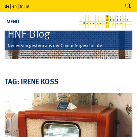
de
|
en
|
fr
|
nl
MENÜ
HNF-Blog
Neues von gestern aus der Computergeschichte
TAG: IRENE KOSS