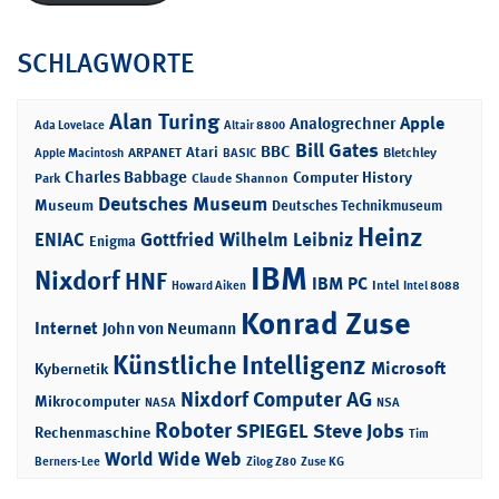
SCHLAGWORTE
Alan Turing
Apple
Analogrechner
Ada Lovelace
Altair 8800
Bill Gates
BBC
Atari
ARPANET
Bletchley
Apple Macintosh
BASIC
Charles Babbage
Computer History
Park
Claude Shannon
Deutsches Museum
Museum
Deutsches Technikmuseum
Heinz
ENIAC
Gottfried Wilhelm Leibniz
Enigma
IBM
Nixdorf
HNF
IBM PC
Intel
Howard Aiken
Intel 8088
Konrad Zuse
Internet
John von Neumann
Künstliche Intelligenz
Microsoft
Kybernetik
Nixdorf Computer AG
Mikrocomputer
NASA
NSA
Roboter
SPIEGEL
Steve Jobs
Rechenmaschine
Tim
World Wide Web
Berners-Lee
Zilog Z80
Zuse KG