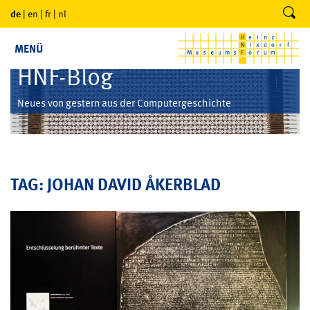
de
|
en
|
fr
|
nl
MENÜ
HNF-Blog
Neues von gestern aus der Computergeschichte
TAG: JOHAN DAVID ÅKERBLAD