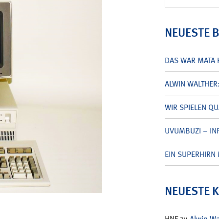
nach:
NEUESTE 
DAS WAR MATA 
ALWIN WALTHER
WIR SPIELEN Q
UVUMBUZI – INF
EIN SUPERHIRN 
NEUESTE 
HNF
zu
Alwin W