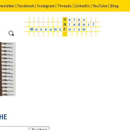
wsletter
|
Facebook
|
Instagram
|
Threads
|
LinkedIn
|
YouTube
|
Blog
HE