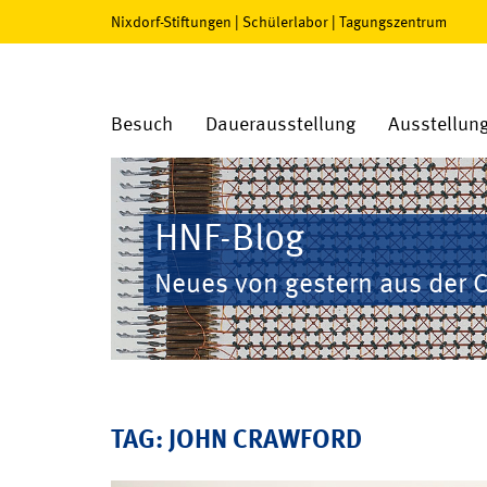
Nixdorf-Stiftungen
|
Schülerlabor
|
Tagungszentrum
Besuch
Dauerausstellung
Ausstellun
HNF-Blog
Neues von gestern aus der 
TAG: JOHN CRAWFORD