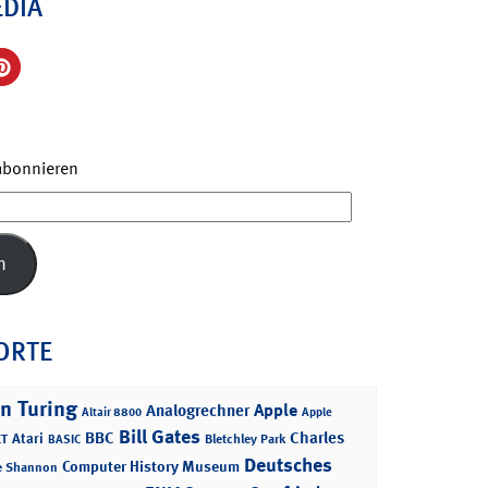
EDIA
 abonnieren
n
ORTE
n Turing
Apple
Analogrechner
Altair 8800
Apple
Bill Gates
BBC
Charles
Atari
T
Bletchley Park
BASIC
Deutsches
Computer History Museum
e Shannon