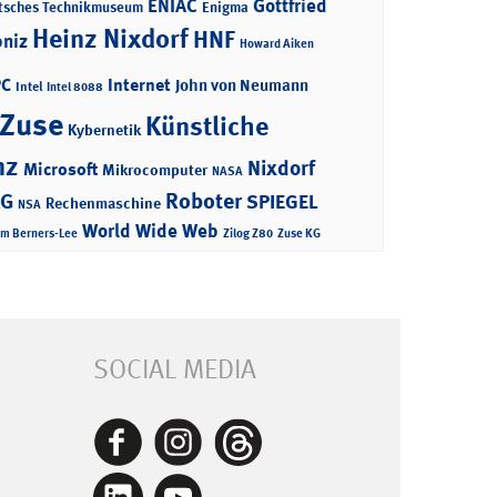
ENIAC
Gottfried
tsches Technikmuseum
Enigma
Heinz Nixdorf
HNF
bniz
Howard Aiken
PC
Internet
John von Neumann
Intel
Intel 8088
 Zuse
Künstliche
Kybernetik
nz
Nixdorf
Microsoft
Mikrocomputer
NASA
Roboter
AG
SPIEGEL
Rechenmaschine
NSA
World Wide Web
im Berners-Lee
Zilog Z80
Zuse KG
SOCIAL MEDIA