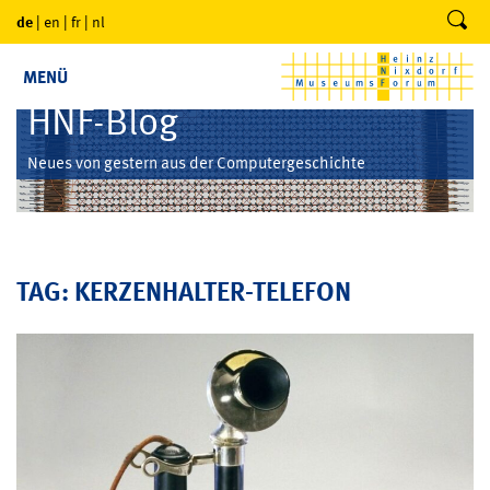
de
|
en
|
fr
|
nl
MENÜ
HNF-Blog
Neues von gestern aus der Computergeschichte
TAG: KERZENHALTER-TELEFON