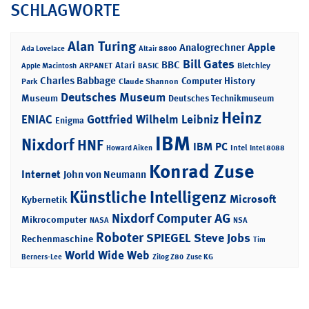
SCHLAGWORTE
Alan Turing
Apple
Analogrechner
Ada Lovelace
Altair 8800
Bill Gates
BBC
Atari
ARPANET
Bletchley
Apple Macintosh
BASIC
Charles Babbage
Computer History
Park
Claude Shannon
Deutsches Museum
Museum
Deutsches Technikmuseum
Heinz
ENIAC
Gottfried Wilhelm Leibniz
Enigma
IBM
Nixdorf
HNF
IBM PC
Intel
Howard Aiken
Intel 8088
Konrad Zuse
Internet
John von Neumann
Künstliche Intelligenz
Microsoft
Kybernetik
Nixdorf Computer AG
Mikrocomputer
NASA
NSA
Roboter
SPIEGEL
Steve Jobs
Rechenmaschine
Tim
World Wide Web
Berners-Lee
Zilog Z80
Zuse KG