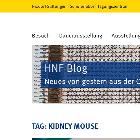
Nixdorf-Stiftungen
|
Schülerlabor
|
Tagungszentrum
Besuch
Dauerausstellung
Ausstellun
HNF-Blog
Neues von gestern aus der 
TAG: KIDNEY MOUSE