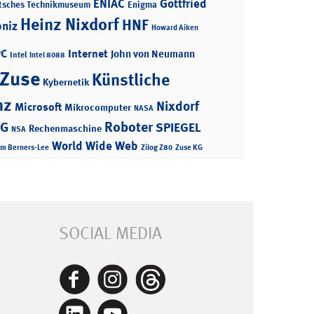
ENIAC
Gottfried
tsches Technikmuseum
Enigma
Heinz Nixdorf
HNF
bniz
Howard Aiken
PC
Internet
John von Neumann
Intel
Intel 8088
 Zuse
Künstliche
Kybernetik
nz
Nixdorf
Microsoft
Mikrocomputer
NASA
Roboter
AG
SPIEGEL
Rechenmaschine
NSA
World Wide Web
im Berners-Lee
Zilog Z80
Zuse KG
SOCIAL MEDIA