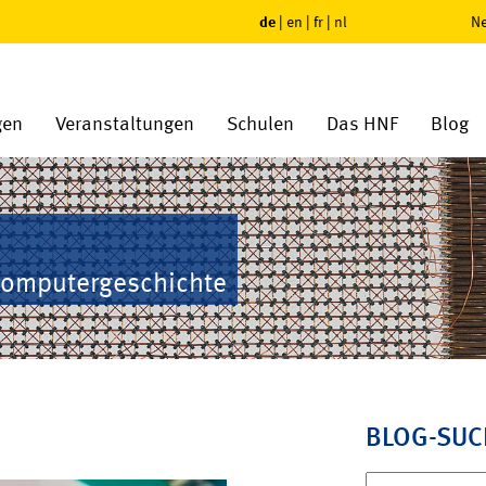
de
|
en
|
fr
|
nl
Ne
gen
Veranstaltungen
Schulen
Das HNF
Blog
Computergeschichte
BLOG-SUC
Suchen