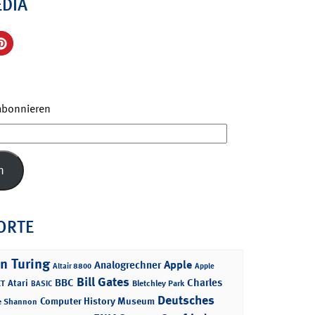
EDIA
 abonnieren
n
ORTE
n Turing
Apple
Analogrechner
Altair 8800
Apple
Bill Gates
BBC
Charles
Atari
T
Bletchley Park
BASIC
Deutsches
Computer History Museum
e Shannon