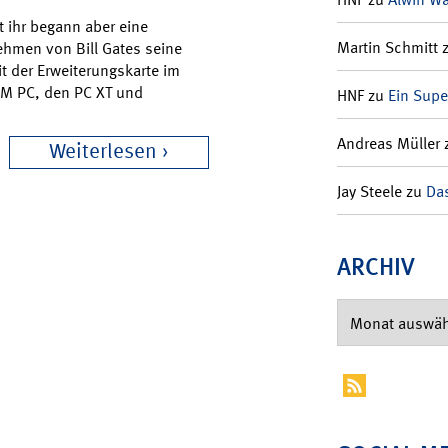
t ihr begann aber eine
Martin Schmitt
ehmen von Bill Gates seine
it der Erweiterungskarte im
IBM PC, den PC XT und
HNF
zu
Ein Supe
Andreas Müller
Weiterlesen
Jay Steele
zu
Das
ARCHIV