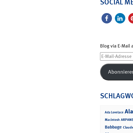
SOCIAL M
Blog via E-Mail
E-
Mail-
Adresse
Abonniere
SCHLAGW
Ala
Ada Lovelace
ARPANE
Macintosh
Babbage
Claud