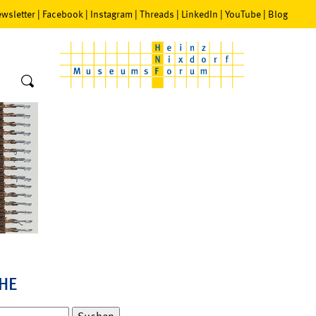
wsletter
|
Facebook
|
Instagram
|
Threads
|
LinkedIn
|
YouTube
|
Blog
HE