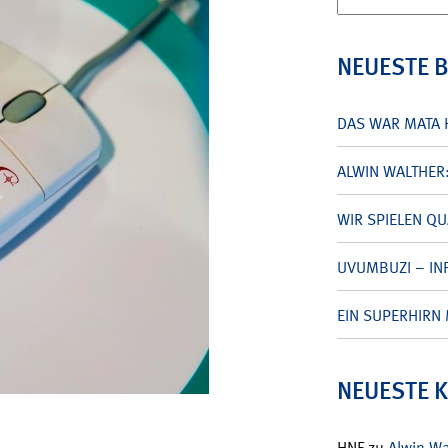
nach:
NEUESTE 
DAS WAR MATA 
ALWIN WALTHER
WIR SPIELEN Q
UVUMBUZI – INF
EIN SUPERHIRN 
NEUESTE 
HNF
zu
Alwin W