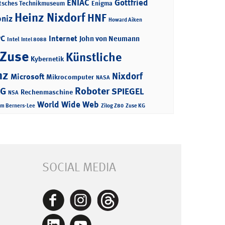
ENIAC
Gottfried
tsches Technikmuseum
Enigma
Heinz Nixdorf
HNF
bniz
Howard Aiken
PC
Internet
John von Neumann
Intel
Intel 8088
 Zuse
Künstliche
Kybernetik
nz
Nixdorf
Microsoft
Mikrocomputer
NASA
Roboter
AG
SPIEGEL
Rechenmaschine
NSA
World Wide Web
im Berners-Lee
Zilog Z80
Zuse KG
SOCIAL MEDIA