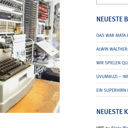
nach:
NEUESTE 
DAS WAR MATA 
ALWIN WALTHER
WIR SPIELEN Q
UVUMBUZI – INF
EIN SUPERHIRN 
NEUESTE 
HNF
zu
Alwin W