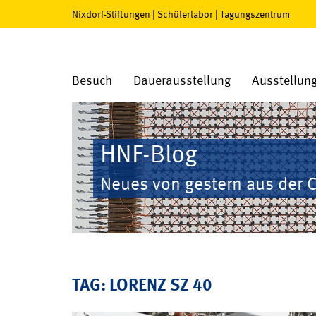
Nixdorf-Stiftungen
|
Schülerlabor
|
Tagungszentrum
Besuch
Dauerausstellung
Ausstellun
HNF-Blog
Neues von gestern aus der 
TAG: LORENZ SZ 40