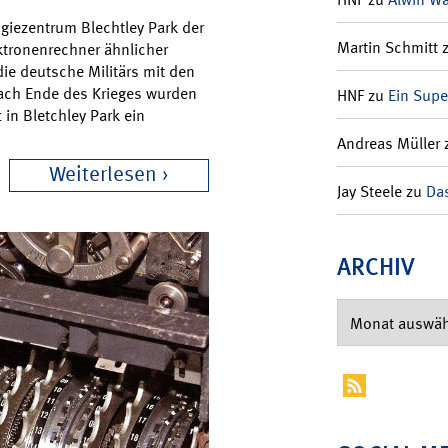
ogiezentrum Blechtley Park der
Martin Schmitt
ktronenrechner ähnlicher
die deutsche Militärs mit den
Nach Ende des Krieges wurden
HNF
zu
Ein Supe
 in Bletchley Park ein
Andreas Müller
Weiterlesen
Jay Steele
zu
Das
ARCHIV