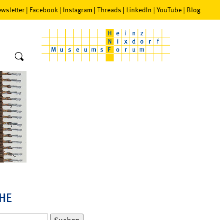
wsletter
|
Facebook
|
Instagram
|
Threads
|
LinkedIn
|
YouTube
|
Blog
HE