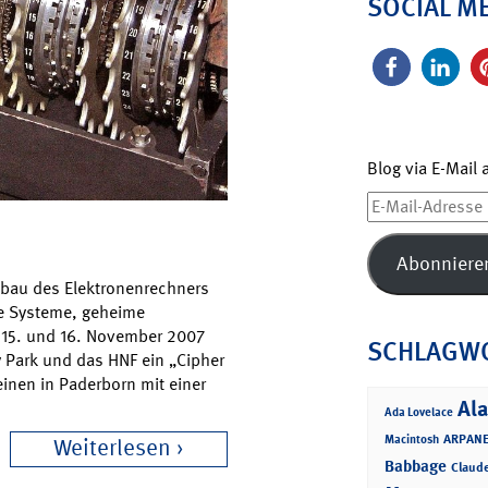
SOCIAL M
Blog via E-Mail
E-
Mail-
Adresse
Abonniere
hbau des Elektronenrechners
he Systeme, geheime
 15. und 16. November 2007
SCHLAGW
Park und das HNF ein „Cipher
inen in Paderborn mit einer
Ala
Ada Lovelace
ARPANE
Macintosh
Weiterlesen
Babbage
Claud