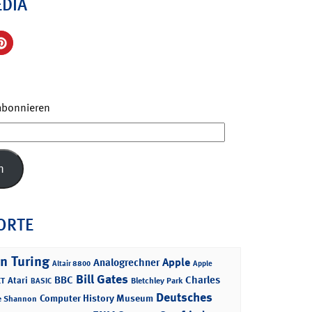
EDIA
 abonnieren
n
ORTE
n Turing
Apple
Analogrechner
Altair 8800
Apple
Bill Gates
BBC
Charles
Atari
T
Bletchley Park
BASIC
Deutsches
Computer History Museum
e Shannon