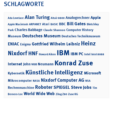
SCHLAGWORTE
Alan Turing
Apple
Analogrechner
Ada Lovelace
Altair 8800
Bill Gates
BBC
Atari
ARPANET
Bletchley
Apple Macintosh
BASIC
Charles Babbage
Computer History
Park
Claude Shannon
Deutsches Museum
Museum
Deutsches Technikmuseum
Heinz
ENIAC
Gottfried Wilhelm Leibniz
Enigma
IBM
Nixdorf
HNF
IBM PC
Intel
Howard Aiken
Intel 8088
Konrad Zuse
Internet
John von Neumann
Künstliche Intelligenz
Microsoft
Kybernetik
Nixdorf Computer AG
Mikrocomputer
NASA
NSA
Roboter
SPIEGEL
Steve Jobs
Rechenmaschine
Tim
World Wide Web
Berners-Lee
Zilog Z80
Zuse KG