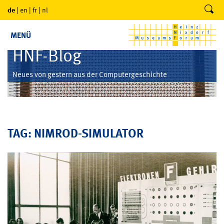
de
|
en
|
fr
|
nl
MENÜ
HNF-Blog
Neues von gestern aus der Computergeschichte
TAG: NIMROD-SIMULATOR