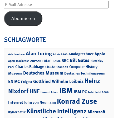
E-
Mail-
Adresse
Abonnieren
SCHLAGWORTE
Alan Turing
Apple
Analogrechner
Ada Lovelace
Altair 8800
Bill Gates
BBC
Atari
ARPANET
Bletchley
Apple Macintosh
BASIC
Charles Babbage
Computer History
Park
Claude Shannon
Deutsches Museum
Museum
Deutsches Technikmuseum
Heinz
ENIAC
Gottfried Wilhelm Leibniz
Enigma
IBM
Nixdorf
HNF
IBM PC
Intel
Howard Aiken
Intel 8088
Konrad Zuse
Internet
John von Neumann
Künstliche Intelligenz
Microsoft
Kybernetik