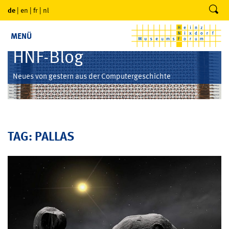
de
|
en
|
fr
|
nl
MENÜ
HNF-Blog
Neues von gestern aus der Computergeschichte
TAG: PALLAS