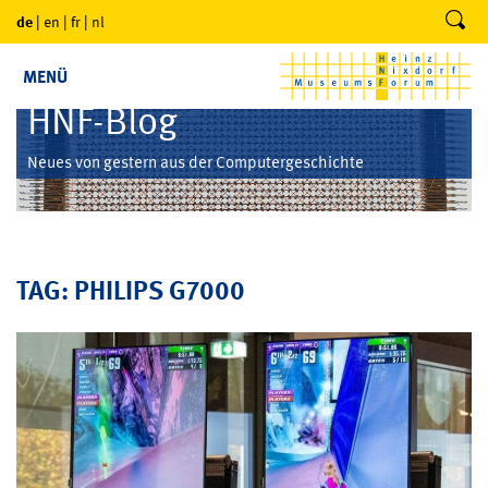
de
|
en
|
fr
|
nl
MENÜ
HNF-Blog
Neues von gestern aus der Computergeschichte
TAG: PHILIPS G7000