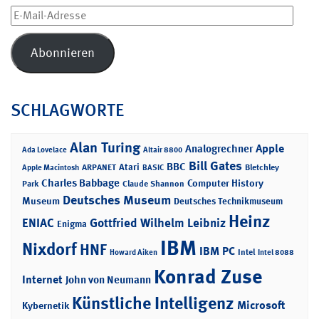
E-
Mail-
Adresse
Abonnieren
SCHLAGWORTE
Alan Turing
Apple
Analogrechner
Ada Lovelace
Altair 8800
Bill Gates
BBC
Atari
ARPANET
Bletchley
Apple Macintosh
BASIC
Charles Babbage
Computer History
Park
Claude Shannon
Deutsches Museum
Museum
Deutsches Technikmuseum
Heinz
ENIAC
Gottfried Wilhelm Leibniz
Enigma
IBM
Nixdorf
HNF
IBM PC
Intel
Howard Aiken
Intel 8088
Konrad Zuse
Internet
John von Neumann
Künstliche Intelligenz
Microsoft
Kybernetik