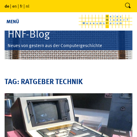
de
|
en
|
fr
|
nl
MENÜ
HNF-Blog
Neues von gestern aus der Computergeschichte
TAG: RATGEBER TECHNIK