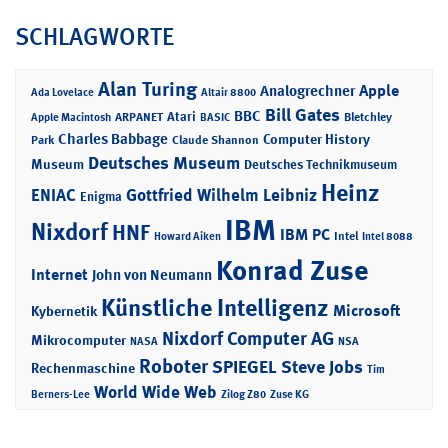
SCHLAGWORTE
Alan Turing
Apple
Analogrechner
Ada Lovelace
Altair 8800
Bill Gates
BBC
Atari
ARPANET
Bletchley
Apple Macintosh
BASIC
Charles Babbage
Computer History
Park
Claude Shannon
Deutsches Museum
Museum
Deutsches Technikmuseum
Heinz
ENIAC
Gottfried Wilhelm Leibniz
Enigma
IBM
Nixdorf
HNF
IBM PC
Intel
Howard Aiken
Intel 8088
Konrad Zuse
Internet
John von Neumann
Künstliche Intelligenz
Microsoft
Kybernetik
Nixdorf Computer AG
Mikrocomputer
NASA
NSA
Roboter
SPIEGEL
Steve Jobs
Rechenmaschine
Tim
World Wide Web
Berners-Lee
Zilog Z80
Zuse KG