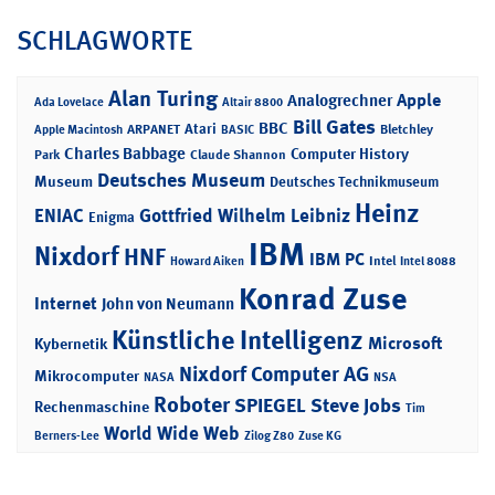
SCHLAGWORTE
Alan Turing
Apple
Analogrechner
Ada Lovelace
Altair 8800
Bill Gates
BBC
Atari
ARPANET
Bletchley
Apple Macintosh
BASIC
Charles Babbage
Computer History
Park
Claude Shannon
Deutsches Museum
Museum
Deutsches Technikmuseum
Heinz
ENIAC
Gottfried Wilhelm Leibniz
Enigma
IBM
Nixdorf
HNF
IBM PC
Intel
Howard Aiken
Intel 8088
Konrad Zuse
Internet
John von Neumann
Künstliche Intelligenz
Microsoft
Kybernetik
Nixdorf Computer AG
Mikrocomputer
NASA
NSA
Roboter
SPIEGEL
Steve Jobs
Rechenmaschine
Tim
World Wide Web
Berners-Lee
Zilog Z80
Zuse KG