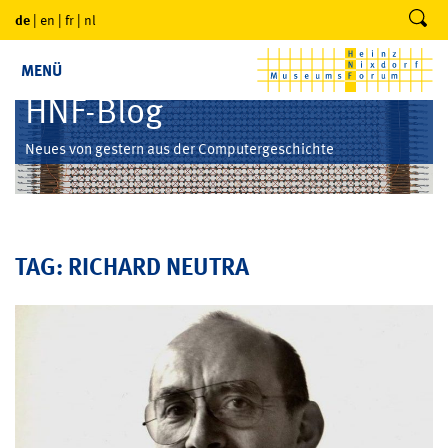
de
|
en
|
fr
|
nl
MENÜ
HNF-Blog
Neues von gestern aus der Computergeschichte
TAG: RICHARD NEUTRA