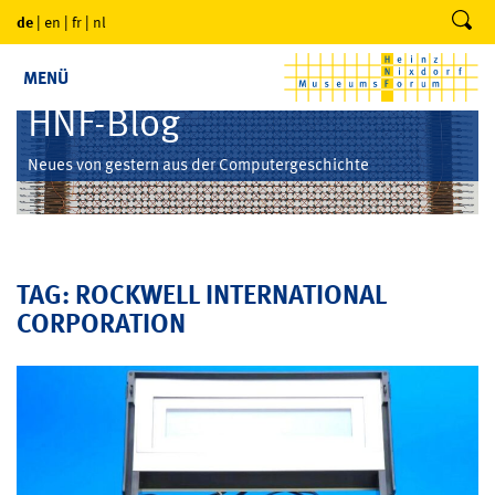
de
|
en
|
fr
|
nl
MENÜ
HNF-Blog
Neues von gestern aus der Computergeschichte
TAG: ROCKWELL INTERNATIONAL
CORPORATION