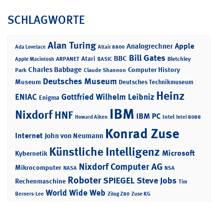
SCHLAGWORTE
Alan Turing
Apple
Analogrechner
Ada Lovelace
Altair 8800
Bill Gates
BBC
Atari
ARPANET
Bletchley
Apple Macintosh
BASIC
Charles Babbage
Computer History
Park
Claude Shannon
Deutsches Museum
Museum
Deutsches Technikmuseum
Heinz
ENIAC
Gottfried Wilhelm Leibniz
Enigma
IBM
Nixdorf
HNF
IBM PC
Intel
Howard Aiken
Intel 8088
Konrad Zuse
Internet
John von Neumann
Künstliche Intelligenz
Microsoft
Kybernetik
Nixdorf Computer AG
Mikrocomputer
NASA
NSA
Roboter
SPIEGEL
Steve Jobs
Rechenmaschine
Tim
World Wide Web
Berners-Lee
Zilog Z80
Zuse KG