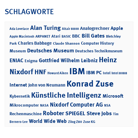
SCHLAGWORTE
Alan Turing
Apple
Analogrechner
Ada Lovelace
Altair 8800
Bill Gates
BBC
Atari
ARPANET
Bletchley
Apple Macintosh
BASIC
Charles Babbage
Computer History
Park
Claude Shannon
Deutsches Museum
Museum
Deutsches Technikmuseum
Heinz
ENIAC
Gottfried Wilhelm Leibniz
Enigma
IBM
Nixdorf
HNF
IBM PC
Intel
Howard Aiken
Intel 8088
Konrad Zuse
Internet
John von Neumann
Künstliche Intelligenz
Microsoft
Kybernetik
Nixdorf Computer AG
Mikrocomputer
NASA
NSA
Roboter
SPIEGEL
Steve Jobs
Rechenmaschine
Tim
World Wide Web
Berners-Lee
Zilog Z80
Zuse KG