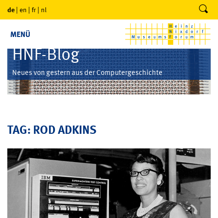
de
|
en
|
fr
|
nl
MENÜ
HNF-Blog
Neues von gestern aus der Computergeschichte
TAG: ROD ADKINS