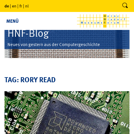
de
|
en
|
fr
|
nl
MENÜ
HNF-Blog
Neues von gestern aus der Computergeschichte
TAG: RORY READ