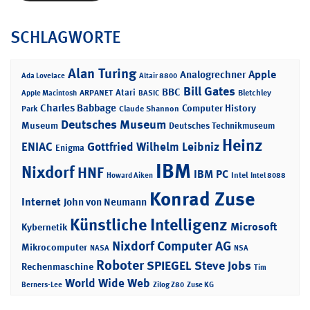
SCHLAGWORTE
Alan Turing
Apple
Analogrechner
Ada Lovelace
Altair 8800
Bill Gates
BBC
Atari
ARPANET
Bletchley
Apple Macintosh
BASIC
Charles Babbage
Computer History
Park
Claude Shannon
Deutsches Museum
Museum
Deutsches Technikmuseum
Heinz
ENIAC
Gottfried Wilhelm Leibniz
Enigma
IBM
Nixdorf
HNF
IBM PC
Intel
Howard Aiken
Intel 8088
Konrad Zuse
Internet
John von Neumann
Künstliche Intelligenz
Microsoft
Kybernetik
Nixdorf Computer AG
Mikrocomputer
NASA
NSA
Roboter
SPIEGEL
Steve Jobs
Rechenmaschine
Tim
World Wide Web
Berners-Lee
Zilog Z80
Zuse KG