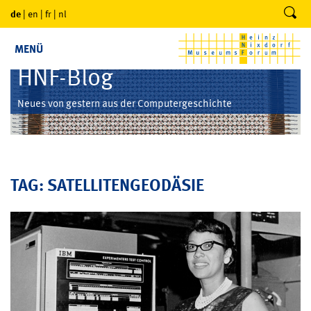
de
|
en
|
fr
|
nl
MENÜ
HNF-Blog
Neues von gestern aus der Computergeschichte
TAG: SATELLITENGEODÄSIE