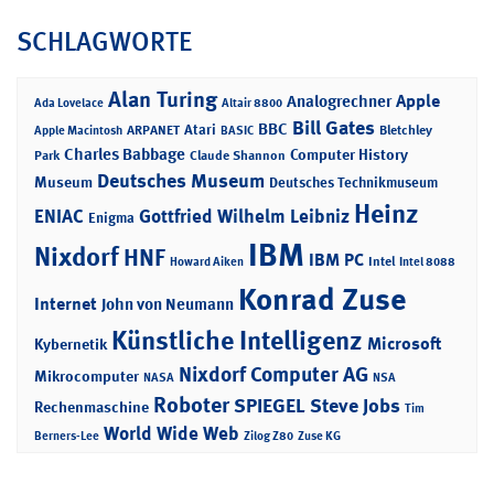
SCHLAGWORTE
Alan Turing
Apple
Analogrechner
Ada Lovelace
Altair 8800
Bill Gates
BBC
Atari
ARPANET
Bletchley
Apple Macintosh
BASIC
Charles Babbage
Computer History
Park
Claude Shannon
Deutsches Museum
Museum
Deutsches Technikmuseum
Heinz
ENIAC
Gottfried Wilhelm Leibniz
Enigma
IBM
Nixdorf
HNF
IBM PC
Intel
Howard Aiken
Intel 8088
Konrad Zuse
Internet
John von Neumann
Künstliche Intelligenz
Microsoft
Kybernetik
Nixdorf Computer AG
Mikrocomputer
NASA
NSA
Roboter
SPIEGEL
Steve Jobs
Rechenmaschine
Tim
World Wide Web
Berners-Lee
Zilog Z80
Zuse KG