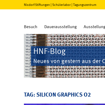
Nixdorf-Stiftungen
|
Schülerlabor
|
Tagungszentrum
Besuch
Dauerausstellung
Ausstellun
HNF-Blog
Neues von gestern aus der 
TAG: SILICON GRAPHICS O2