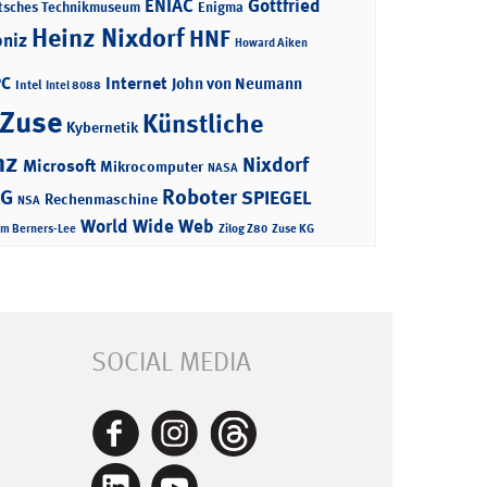
ENIAC
Gottfried
tsches Technikmuseum
Enigma
Heinz Nixdorf
HNF
bniz
Howard Aiken
PC
Internet
John von Neumann
Intel
Intel 8088
 Zuse
Künstliche
Kybernetik
nz
Nixdorf
Microsoft
Mikrocomputer
NASA
Roboter
AG
SPIEGEL
Rechenmaschine
NSA
World Wide Web
im Berners-Lee
Zilog Z80
Zuse KG
SOCIAL MEDIA