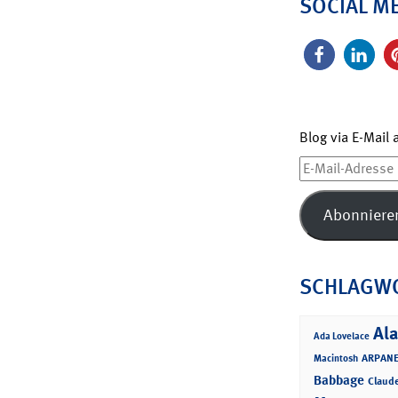
SOCIAL M
Blog via E-Mail
E-
Mail-
Adresse
Abonniere
SCHLAGW
Ala
Ada Lovelace
ARPANE
Macintosh
Babbage
Claud