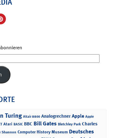
EDIA
 abonnieren
n
ORTE
n Turing
Apple
Analogrechner
Altair 8800
Apple
Bill Gates
BBC
Charles
Atari
T
Bletchley Park
BASIC
Deutsches
Computer History Museum
e Shannon