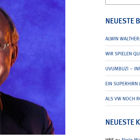
nach:
NEUESTE 
ALWIN WALTHER
WIR SPIELEN Q
UVUMBUZI – INF
EIN SUPERHIRN 
ALS VW NOCH R
NEUESTE 
HNF
zu
Alwin W