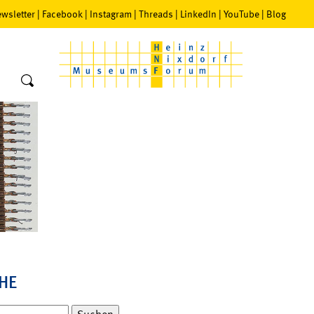
wsletter
|
Facebook
|
Instagram
|
Threads
|
LinkedIn
|
YouTube
|
Blog
HE