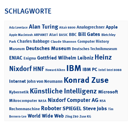
SCHLAGWORTE
Alan Turing
Apple
Analogrechner
Ada Lovelace
Altair 8800
Bill Gates
BBC
Atari
ARPANET
Bletchley
Apple Macintosh
BASIC
Charles Babbage
Computer History
Park
Claude Shannon
Deutsches Museum
Museum
Deutsches Technikmuseum
Heinz
ENIAC
Gottfried Wilhelm Leibniz
Enigma
IBM
Nixdorf
HNF
IBM PC
Intel
Howard Aiken
Intel 8088
Konrad Zuse
Internet
John von Neumann
Künstliche Intelligenz
Microsoft
Kybernetik
Nixdorf Computer AG
Mikrocomputer
NASA
NSA
Roboter
SPIEGEL
Steve Jobs
Rechenmaschine
Tim
World Wide Web
Berners-Lee
Zilog Z80
Zuse KG