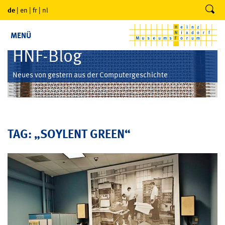
de
|
en
|
fr
|
nl
MENÜ
HNF-Blog
Neues von gestern aus der Computergeschichte
TAG: „SOYLENT GREEN“