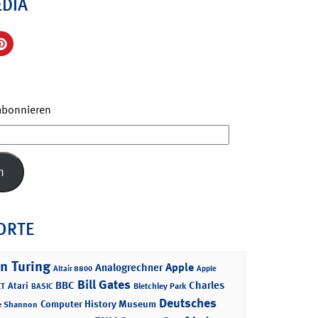
EDIA
 abonnieren
n
ORTE
n Turing
Apple
Analogrechner
Altair 8800
Apple
Bill Gates
BBC
Charles
Atari
T
Bletchley Park
BASIC
Deutsches
Computer History Museum
e Shannon