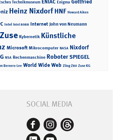
ENIAC
Gottfried
tsches Technikmuseum
Enigma
Heinz Nixdorf
HNF
bniz
Howard Aiken
PC
Internet
John von Neumann
Intel
Intel 8088
 Zuse
Künstliche
Kybernetik
nz
Nixdorf
Microsoft
Mikrocomputer
NASA
Roboter
AG
SPIEGEL
Rechenmaschine
NSA
World Wide Web
im Berners-Lee
Zilog Z80
Zuse KG
SOCIAL MEDIA