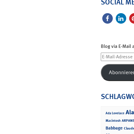
SOCIAL M
Blog via E-Mail
E-
Mail-
Adresse
Abonniere
SCHLAGW
Ala
Ada Lovelace
ARPANE
Macintosh
Babbage
Claud