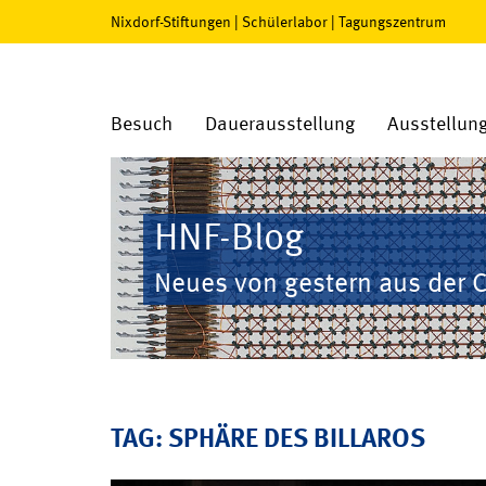
Nixdorf-Stiftungen
|
Schülerlabor
|
Tagungszentrum
Besuch
Dauerausstellung
Ausstellun
HNF-Blog
Neues von gestern aus der 
TAG: SPHÄRE DES BILLAROS