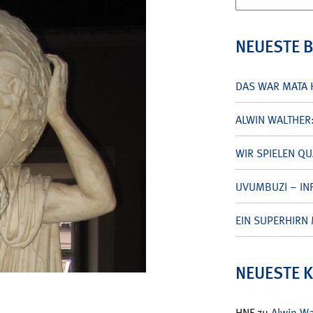
nach:
NEUESTE 
DAS WAR MATA 
ALWIN WALTHER
WIR SPIELEN Q
UVUMBUZI – INF
EIN SUPERHIRN 
NEUESTE 
HNF
zu
Alwin W