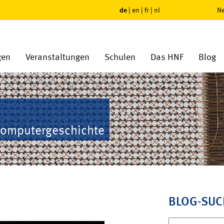
de
|
en
|
fr
|
nl
Ne
gen
Veranstaltungen
Schulen
Das HNF
Blog
Computergeschichte
BLOG-SUC
Suchen