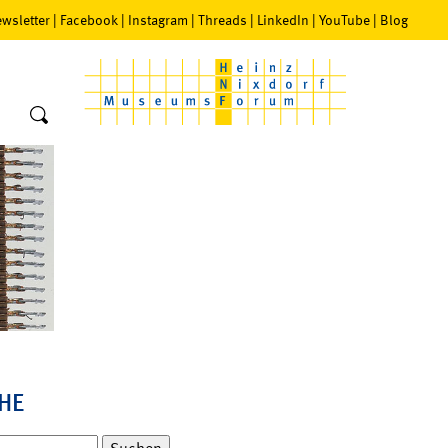
wsletter
|
Facebook
|
Instagram
|
Threads
|
LinkedIn
|
YouTube
|
Blog
HE