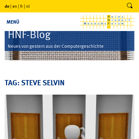
de
|
en
|
fr
|
nl
MENÜ
HNF-Blog
Neues von gestern aus der Computergeschichte
TAG: STEVE SELVIN