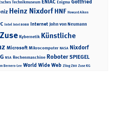
ENIAC
Gottfried
tsches Technikmuseum
Enigma
Heinz Nixdorf
HNF
bniz
Howard Aiken
PC
Internet
John von Neumann
Intel
Intel 8088
 Zuse
Künstliche
Kybernetik
nz
Nixdorf
Microsoft
Mikrocomputer
NASA
Roboter
AG
SPIEGEL
Rechenmaschine
NSA
World Wide Web
im Berners-Lee
Zilog Z80
Zuse KG