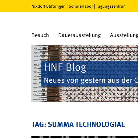
Nixdorf-Stiftungen
|
Schülerlabor
|
Tagungszentrum
Besuch
Dauerausstellung
Ausstellun
HNF-Blog
Neues von gestern aus der 
TAG: SUMMA TECHNOLOGIAE