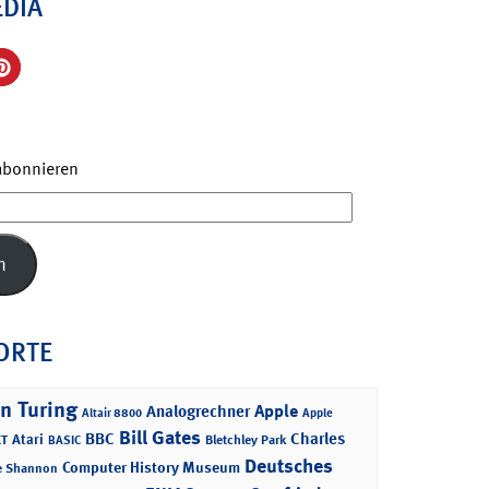
EDIA
 abonnieren
n
ORTE
n Turing
Apple
Analogrechner
Altair 8800
Apple
Bill Gates
BBC
Charles
Atari
T
Bletchley Park
BASIC
Deutsches
Computer History Museum
e Shannon