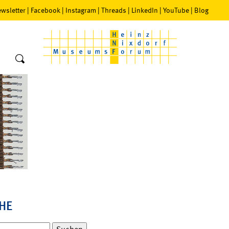
wsletter
|
Facebook
|
Instagram
|
Threads
|
LinkedIn
|
YouTube
|
Blog
HE