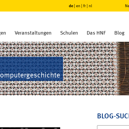
de
|
en
|
fr
|
nl
Ne
gen
Veranstaltungen
Schulen
Das HNF
Blog
Computergeschichte
BLOG-SUC
Suchen