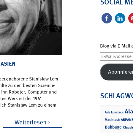
SOCIAL M
Blog via E-Mail
E-
Mail-
TASIEN
Adresse
Abonniere
berg geborene Stanisław Lem
ählte zu den besten Science-
en ihn Roboter, Computer und
SCHLAGW
stes Werk ist der 1961
sich Stanisław Lem zu einem
Ala
Ada Lovelace
ARPANE
Macintosh
Weiterlesen
Babbage
Claud