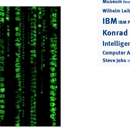
Museum
Deu
Wilhelm Lei
IBM
IBM 
Konrad
Intellige
Computer 
Steve Jobs
T