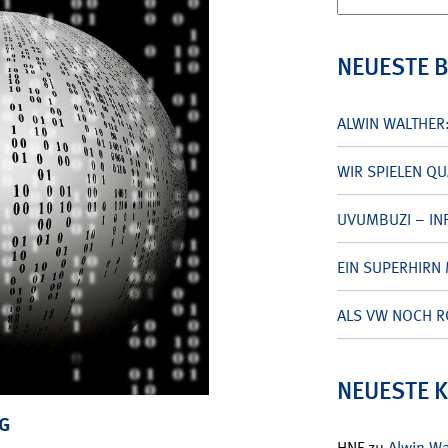
nach:
NEUESTE 
ALWIN WALTHER
WIR SPIELEN Q
UVUMBUZI – INF
EIN SUPERHIRN 
ALS VW NOCH R
NEUESTE 
NG
HNF
zu
Alwin W