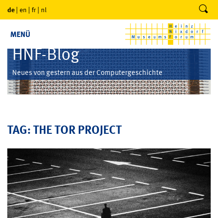
de
|
en
|
fr
|
nl
MENÜ
HNF-Blog
Neues von gestern aus der Computergeschichte
TAG: THE TOR PROJECT