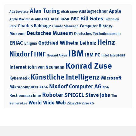
Alan Turing
Apple
Analogrechner
Ada Lovelace
Altair 8800
Bill Gates
BBC
Atari
ARPANET
Bletchley
Apple Macintosh
BASIC
Charles Babbage
Computer History
Park
Claude Shannon
Deutsches Museum
Museum
Deutsches Technikmuseum
Heinz
ENIAC
Gottfried Wilhelm Leibniz
Enigma
IBM
Nixdorf
HNF
IBM PC
Intel
Howard Aiken
Intel 8088
Konrad Zuse
Internet
John von Neumann
Künstliche Intelligenz
Microsoft
Kybernetik
Nixdorf Computer AG
Mikrocomputer
NASA
NSA
Roboter
SPIEGEL
Steve Jobs
Rechenmaschine
Tim
World Wide Web
Berners-Lee
Zilog Z80
Zuse KG